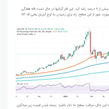
در هفته گذشته عملکردی درخشان‌تر از طلا داشت و بیش از ۷ درصد رشد کرد. این فلز گرانبها در حال تست قله هفتگی
خود در سطح ۸۲.۱۳ دلار است. تحلیلگران تکنیکال معتقدند در صورت عبور از این سطح، راه برای رسیدن به اوج آوریل یعنی ۸۳.۰۵
شاخص قدرت نسبی (RSI) نقره روند صعودی را تأیید می‌کند. با این حال، مراقب سطح ۸۰ دلار باشید: بسته شدن قیمت زیر میانگین