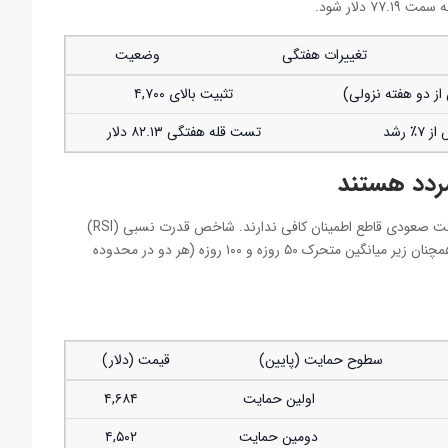
تغییرات هفتگی
وضعیت
ز دو هفته نزولی)
تثبیت بالای ۴,۷۰۰
۷٪ رشد
تست قله هفتگی ۸۲.۱۳ دلار
مردد هستند
نمودار روزانه طلا نشان می‌دهد که خریداران هنوز برای یک حرکت صعودی قاطع اطمینان کافی ندارند. شاخص قدرت نسبی (RSI)
درست بالای سطح ۵۰ (منطقه خنثی) در نوسان است و قیمت همچنان زیر میانگین متحرک ۵۰ روزه و ۱۰۰ روزه (هر دو در محدوده
سطوح حمایت (پایین)
قیمت (دلار)
اولین حمایت
۴,۶۸۴
دومین حمایت
۴,۵۰۲