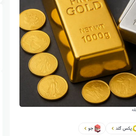
پکس گلد
جو