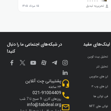
تحریریه تبدیل
۱۵ مرداد ۱۴۰۵
تحر
لینک‌های مفید
در شبکه‌های اجتماعی ما را دنبال
کنید!
تحلیل بیت کوین
تحلیل تتر
ارز های متاورس
پشتیبانی چت آنلاین
ارز های وب ۳
۲۴ ساعته
021-91004409
فن توکن ها
روزهای کاری: 9 صبح تا 7 شب
info@tabdeal.org
توکن های NFT
ایمیل صرافی ارز دیجیتال تبدیل