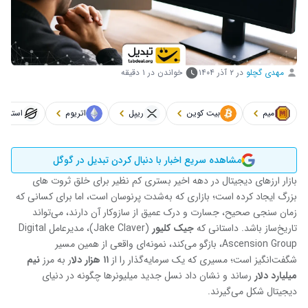
مهدی گچلو
در
۲ آذر ۱۴۰۴
خواندن در ۱ دقیقه
میم
بیت کوین
ریپل
اتریوم
استلار
مشاهده سریع اخبار با دنبال کردن تبدیل در گوگل
بازار ارزهای دیجیتال در دهه اخیر بستری کم ‌نظیر برای خلق ثروت‌ های
بزرگ ایجاد کرده است؛ بازاری که به‌شدت پرنوسان است، اما برای کسانی که
زمان ‌سنجی صحیح، جسارت و درک عمیق از سازوکار آن دارند، می‌تواند
تاریخ‌ساز باشد. داستانی که
جیک کلیور
(Jake Claver)، مدیرعامل Digital
Ascension Group، بازگو می‌کند، نمونه‌ای واقعی از همین مسیر
شگفت‌انگیز است؛ مسیری که یک سرمایه‌گذار را از
۱۱ هزار دلا
ر به مرز
نیم
میلیارد دلار
رساند و نشان داد نسل جدید میلیونرها چگونه در دنیای
دیجیتال شکل می‌گیرند.