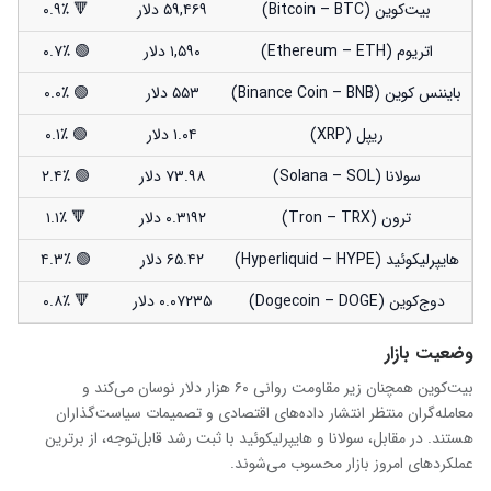
بیت‌کوین (Bitcoin – BTC)
۵۹,۴۶۹ دلار
🔻 ۰.۹٪
اتریوم (Ethereum – ETH)
۱,۵۹۰ دلار
🟢 ۰.۷٪
بایننس کوین (Binance Coin – BNB)
۵۵۳ دلار
🟢 ۰.۰٪
ریپل (XRP)
۱.۰۴ دلار
🟢 ۰.۱٪
سولانا (Solana – SOL)
۷۳.۹۸ دلار
🟢 ۲.۴٪
ترون (Tron – TRX)
۰.۳۱۹۲ دلار
🔻 ۱.۱٪
هایپرلیکوئید (Hyperliquid – HYPE)
۶۵.۴۲ دلار
🟢 ۴.۳٪
دوج‌کوین (Dogecoin – DOGE)
۰.۰۷۲۳۵ دلار
🔻 ۰.۸٪
وضعیت بازار
بیت‌کوین همچنان زیر مقاومت روانی ۶۰ هزار دلار نوسان می‌کند و
معامله‌گران منتظر انتشار داده‌های اقتصادی و تصمیمات سیاست‌گذاران
هستند. در مقابل، سولانا و هایپرلیکوئید با ثبت رشد قابل‌توجه، از برترین
عملکردهای امروز بازار محسوب می‌شوند.