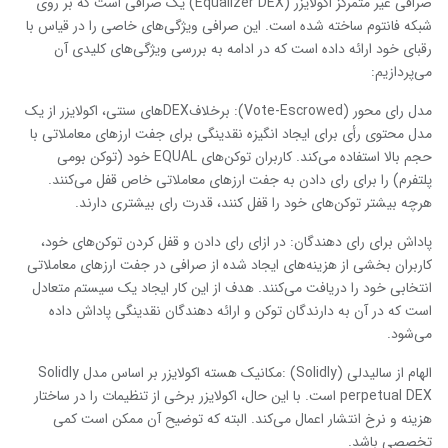
صرافی غیر متمرکز اکولایزر (Equalizer DEX) یک صرافی است که بر روی
شبکه فانتوم ساخته شده است. این صرافی ویژگی‌های خاصی را در قیاس با
رقبای خود ارائه داده است که در ادامه به بررسی ویژگی‌های کلیدی آن
می‌پردازیم:
مدل رای محور (Vote-Escrowed): برخلافDEXهای سنتی، اکولایزر از یک
مدل محتوی رأی برای ایجاد انگیزه نقدینگی برای جفت ارزهای معاملاتی با
حجم بالا استفاده می‌کند. کاربران توکن‌های EQUAL خود (توکن بومی
پلتفرم) را برای رای دادن به جفت ارزهای معاملاتی خاص قفل می‌کنند.
هرچه بیشتر توکن‌های خود را قفل کنند، قدرت رای بیشتری دارند.
پاداش برای رای دهندگان: در ازای رای دادن و قفل کردن توکن‌های خود،
کاربران بخشی از هزینه‌های ایجاد شده از صرافی در جفت ارزهای معاملاتی
انتخابی خود را دریافت می‌کنند. هدف از این کار ایجاد یک سیستم متعادل
است که در آن به دارندگان توکن و ارائه دهندگان نقدینگی پاداش داده
می‌شود.
الهام از سالیدلی (Solidly) :مکانیک هسته اکولایزر بر اساس مدل Solidly
perpetual DEX است. با این حال، اکولایزر برخی از تنظیمات را در ساختار
هزینه و نرخ انتشار اعمال می‌کند. البته که توضیح آن ممکن است کمی
تخصصی باشد.