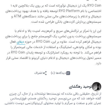
RYO Coin یک ارز دیجیتال نوآورانه است که بر روی یک بلاکچین لایه ۱
اختصاصی با نام RYO Platform توسعه یافته و با هدف بهبود پرداخت‌های
دیجیتال و ادغام با زیرساخت‌های مالی سنتی مانند دستگاه‌های ATM و
سیستم‌های پردازش کارت‌های بانکی طراحی شده است.
این ارز با تمرکز بر تراکنش‌های سریع و کم‌هزینه، امنیت بالا و ادغام با
سیستم‌های پرداخت بدون تماس، یک اکوسیستم جامع را برای پرداخت‌های
دیجیتال فراهم کرده است. علاوه بر این، RYO Coin در حوزه
دیفای
فعال
بوده و امکان وام‌دهی، استیکینگ و استفاده از خدمات مالی غیرمتمرکز را
فراهم می‌کند. با توجه به رویکرد استراتژیک و توسعه پایدار، RYO Coin در
مسیر تحول پرداخت‌های دیجیتال و ادغام دنیای کریپتو با اقتصاد سنتی قرار
دارد.
دیدگاه‌ها (۰)
اشتراک
توحید رهگشای
از تاریخ، حقیقتی باقی مانده که نویسنده‌ها نوشته‌اند و از حال، آن چیزی
گفته خواهد شد که من می‌نویسم. توحید ره‌گشای هستم، فوق‌لیسانس
عمران علم و صنعت و سرگرم با تولید محتوای کریپتوکارنسی دوست داشتنی.