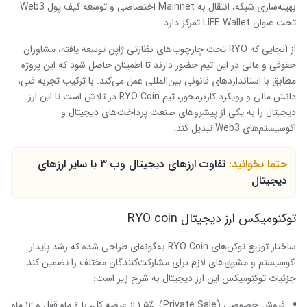
بهینه‌سازی شبکه، انتقال به Mainnet اختصاصی و توسعه کیف پول Web3
تحت عنوان LIFE Wallet تمرکز دارد.
از آنجایی که RYO تحت چارچوب‌های نظارتی ژاپن توسعه یافته، مشاوران
حقوقی و مالی در این تیم حضور دارند تا اطمینان حاصل شود که این پروژه
مطابق با استانداردهای قانونی بین‌المللی عمل می‌کند. با ترکیب تجربه فنی،
دانش مالی و رویکرد کاربرمحور، تیم RYO Coin در تلاش است تا این ارز
دیجیتال را به یکی از پیشروهای صنعت پرداخت‌های دیجیتال و
اکوسیستم‌های Web3 تبدیل کند.
حتما بخوانید:
تفاوت ارزهای دیجیتال وب ۳ با سایر ارزهای
دیجیتال
توکنومیکس ارز دیجیتال
RYO coin
ساختار توزیع توکن‌های RYO Coin به‌گونه‌ای طراحی شده که رشد پایدار
اکوسیستم و مشوق‌های لازم برای مشارکت‌کنندگان مختلف را تضمین کند.
جزئیات توکنومیکس این ارز دیجیتال به شرح زیر است:
فروش خصوصی (Private Sale): ۱.۵٪ از عرضه کل، با ۶ ماه قفل و ۱۲ ماه