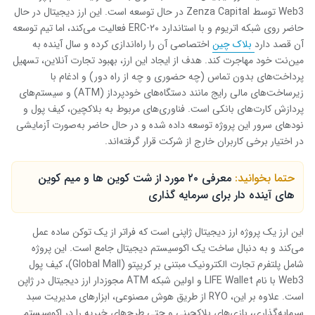
Web3 توسط Zenza Capital در حال توسعه است. این ارز دیجیتال در حال
حاضر روی شبکه اتریوم و با استاندارد ERC-۲۰ فعالیت می‌کند، اما تیم توسعه
آن قصد دارد
بلاک چین
اختصاصی آن را راه‌اندازی کرده و سال آینده به
مین‌نت خود مهاجرت کند. هدف از ایجاد این ارز، بهبود تجارت آنلاین، تسهیل
پرداخت‌های بدون تماس (چه حضوری و چه از راه دور) و ادغام با
زیرساخت‌های مالی رایج مانند دستگاه‌های خودپرداز (ATM) و سیستم‌های
پردازش کارت‌های بانکی است. فناوری‌های مربوط به بلاکچین، کیف پول و
نودهای سرور این پروژه توسعه داده شده‌ و در حال حاضر به‌صورت آزمایشی
در اختیار برخی کاربران خارج از شرکت قرار گرفته‌اند.
حتما بخوانید:
معرفی ۲۰ مورد از شت کوین ها و میم کوین
های آینده دار برای سرمایه گذاری
این ارز یک پروژه ارز دیجیتال ژاپنی است که فراتر از یک توکن ساده عمل
می‌کند و به دنبال ساخت یک اکوسیستم دیجیتال جامع است. این پروژه
شامل پلتفرم تجارت الکترونیک مبتنی بر کریپتو (Global Mall)، کیف پول
Web3 با نام LIFE Wallet و اولین شبکه ATM مجوزدار ارز دیجیتال در ژاپن
است. علاوه بر این، RYO از طریق هوش مصنوعی، ابزارهای مدیریت سبد
سرمایه‌گذاری، بازی‌های بلاکچینی و حتی طرح‌های خیریه را در اکوسیستم