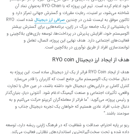
خود ادغام کرده است. تیم این پروژه که با RYO-Chan به‌عنوان نماد آن
شناخته می‌شود، بر امنیت، رعایت مقررات و گسترش جهانی تمرکز دارد و
تاکنون موفق به لیست شدن در چندین
صرافی ارز دیجیتال
شده است. RYO
با پشتیبانی از یک جامعه بزرگ در ژاپن، برنامه‌هایی برای گسترش بیشتر
اکوسیستم خود، افزایش پذیرش در پرداخت‌ها، توسعه بازی‌های بلاکچینی و
فعالیت‌های اجتماعی دارد. هدف نهایی این پروژه، اتصال، تعامل و
توانمندسازی افراد از طریق نوآوری در بلاکچین است.
هدف از ایجاد ارز دیجیتال
RYO coin
هدف از ایجاد RYO Coin فراتر از یک ارز دیجیتال ساده است. این پروژه به
دنبال ساخت یک اکوسیستم مالی جامع است که کاربران را قادر می‌سازد
کنترل کاملی بر دارایی‌های دیجیتال خود داشته باشند، در عین حال با تجارت
واقعی، تأثیرات اجتماعی و صنعت گیمینگ ادغام شود. آنتونی دیاز، بنیان‌گذار
و رئیس پروژه، می‌گوید: “ما فراتر از معامله‌گران کریپتو حرکت می‌کنیم و به
دنبال جذب افراد عادی هستیم که خواهان یک تجربه دیجیتال جذاب و
سودمند باشند.”
ریو بر پایه‌ احترام، صداقت و شفافیت که در فرهنگ ژاپنی ریشه دارد، توسعه
داده شده و تحت سخت‌گیرانه‌ترین استانداردهای نظارتی فعالیت می‌کند.