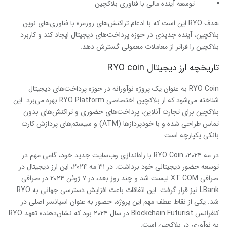
توسعه آینده مالی با فناوری بلاکچین
هدف RYO این است که با ادغام تراکنش‌های روزمره با فناوری‌های نوین
بلاکچین، آینده جدیدی در حوزه پرداخت‌های دیجیتال ایجاد کند و کاربرد
بلاکچین را فراتر از معاملات معمولی گسترش دهد.
تاریخچه ارز دیجیتال
RYO coin
RYO Coin به عنوان یک پروژه نوآورانه در حوزه پرداخت‌های دیجیتال
شناخته می‌شود که از بلاکچین اختصاصی RYO Platform بهره می‌برد. این
بلاکچین برای تجارت آنلاین، پرداخت‌های حضوری و تراکنش‌های بدون
تماس طراحی شده و با خودپردازها (ATM) و سیستم‌های پردازش کارت
بانکی یکپارچه است.
در مه ۲۰۲۴، RYO Coin با راه‌اندازی وب‌سایت جدید خود، گامی مهم در
توسعه حضور دیجیتالی خود برداشت. در ۳۱ مه ۲۰۲۴، این ارز دیجیتال در
صرافی XT.COM لیست شد و چند روز بعد، در ۷ ژوئن ۲۰۲۴ در صرافی
LBank نیز قرار گرفت. این اتفاقات باعث افزایش دسترسی جهانی به RYO
شد. یکی از نقاط عطف مهم این پروژه، حضور به عنوان اسپانسر اصلی در
کنفرانس Blockchain Futurist در سال ۲۰۲۴ بود که نشان‌دهنده تعهد RYO
به نوآوری در بلاکچین است.