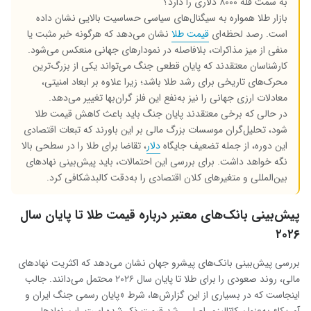
به سمت قله ۸۰۰۰ دلاری را دارد؟
بازار طلا همواره به سیگنال‌های سیاسی حساسیت بالایی نشان داده
است. رصد لحظه‌ای
قیمت طلا
نشان می‌دهد که هرگونه خبر مثبت یا
منفی از میز مذاکرات، بلافاصله در نمودارهای جهانی منعکس می‌شود.
کارشناسان معتقدند که پایان قطعی جنگ می‌تواند یکی از بزرگ‌ترین
محرک‌های تاریخی برای رشد طلا باشد؛ زیرا علاوه بر ابعاد امنیتی،
معادلات ارزی جهانی را نیز به‌نفع این فلز گران‌بها تغییر می‌دهد.
در حالی که برخی معتقدند پایان جنگ باید باعث کاهش قیمت طلا
شود، تحلیل‌گران موسسات بزرگ مالی بر این باورند که تبعات اقتصادی
این دوره، از جمله تضعیف جایگاه
دلار
، تقاضا برای طلا را در سطحی بالا
نگه خواهد داشت. برای بررسی این احتمالات، باید پیش‌بینی نهادهای
بین‌المللی و متغیرهای کلان اقتصادی را به‌دقت کالبدشکافی کرد.
پیش‌بینی بانک‌های معتبر درباره قیمت طلا تا پایان سال
۲۰۲۶
بررسی پیش‌بینی بانک‌های پیشرو جهان نشان می‌دهد که اکثریت نهادهای
مالی، روند صعودی را برای طلا تا پایان سال ۲۰۲۶ محتمل می‌دانند. جالب
اینجاست که در بسیاری از این گزارش‌ها، شرط «پایان رسمی جنگ ایران و
آمریکا» به‌عنوان کاتالیزور اصلی رشد قیمت ذکر شده است. این نهادها