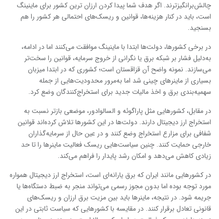
چالش‌برانگیزترند. اگر هدف شما پیدا کردن ارزان ‌ترین کشور برای ماینینگ
است، باید در کنار هزینه‌ها، قوانین و ریسک‌های احتمالی هر کشور را هم
بسنجید.
در برخی کشورها، دولت‌ها ابتدا با ماینینگ موافقت می‌کنند اما در ادامه،
به‌دلیل فشار بر شبکه برق یا نگرانی از خروج سرمایه، قوانین را سخت‌تر
می‌سازند. نمونه واضح آن قزاقستان است؛ کشوری که در ابتدا میزبان
بسیاری از ماینرهای چینی شد اما به‌مرور محدودیت‌هایی از جمله
سهمیه‌بندی برق و اخذ مالیات جدید برای استخراج‌کنندگان وضع کرد.
در مقابل، کشورهایی مثل پاراگوئه و السالوادور، موضعی بازتر نسبت به
استخراج ارز دیجیتال دارند. دولت‌ها در این کشورها تلاش کرده‌اند قوانین
شفافی برای مزارع استخراج وضع کنند و در عین حال از سرمایه‌گذاران
خارجی حمایت کنند. چنین سیاست‌هایی ریسک فعالیت ماینرها را تا حد
زیادی کاهش می‌دهد و امکان رشد پایدار را فراهم می‌کند.
در کشورهایی مانند ایران که برق یارانه‌ای است، استخراج ارز دیجیتال همواره
مورد توجه بوده اما بدون مجوز رسمی می‌تواند منجر به ضبط دستگاه‌ها یا
جریمه شود. در نتیجه، ماینرها باید بین مزیت برق ارزان و ریسک‌های
قانونی تعادل برقرار کنند. در مقایسه با کشورهایی که سیاست ثابتی در این