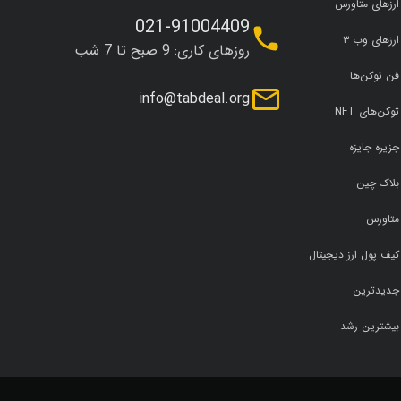
ارزهای متاورس
021-91004409
ارزهای وب ۳
روزهای کاری: 9 صبح تا 7 شب
فن توکن‌ها
info@tabdeal.org
توکن‌های NFT
جزیره جایزه
بلاک چین
متاورس
کیف پول ارز دیجیتال
جدیدترین
بیشترین رشد