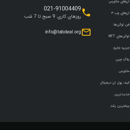
ارزهای متاورس
021-91004409
ارزهای وب ۳
روزهای کاری: 9 صبح تا 7 شب
فن توکن‌ها
info@tabdeal.org
توکن‌های NFT
جزیره جایزه
بلاک چین
متاورس
کیف پول ارز دیجیتال
جدیدترین
بیشترین رشد