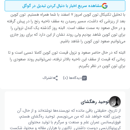
مشاهده سریع اخبار با دنبال کردن تبدیل در گوگل
با تحلیل تکنیکال تون کوین امروز ۷ اسفند با شما همراه هستیم. تون کوین
بعد از ریزشی که داشت، مسیر رسیدن به سقف ناحیه رنج را در پیش گرفته
و در حال صعود به سمت سقف است. البته روز گذشته یک کندل نزولی را
برای تون کوین شاهد بودیم ولی روند نشان از این دارد که برای روز جاری
می‌توانیم صعود تون کوین را شاهد باشیم.
البته که در حال حاضر صعود و نزول قیمت تون کوین کاملا نسبی است و تا
زمانی که قیمت از سقف این ناحیه بالاتر نرفته، نمی‌توانیم روند صعودی را
برای تون کوین در نظر بگیریم.
دیدگاه‌ها (۰)
اشتراک
توحید رهگشای
از تاریخ، حقیقتی باقی مانده که نویسنده‌ها نوشته‌اند و از حال، آن
چیزی گفته خواهد شد که من می‌نویسم. توحید ره‌گشای هستم،
فوق‌لیسانس عمران علم و صنعت و سرگرم با تولید محتوای
کریپتوکارنسی دوست داشتنی. تاکنون با هزاران مقاله و محتوا، شکست