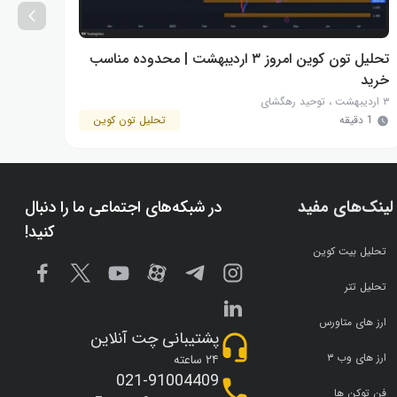
تحلیل تون کوین امروز ۳ اردیبهشت | محدوده مناسب
تحلیل تون 
خرید
۳ اردیبهشت
،
توحید رهگشای
۲ اردیبهشت
1 دقیقه
تحلیل تون کوین
1 دقیقه
لینک‌های مفید
در شبکه‌های اجتماعی ما را دنبال
کنید!
تحلیل بیت کوین
تحلیل تتر
ارز های متاورس
پشتیبانی چت آنلاین
ارز های وب ۳
۲۴ ساعته
021-91004409
فن توکن ها