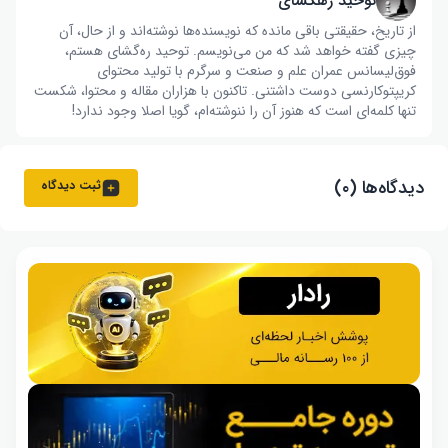
توحید رهگشای
از تاریخ، حقیقتی باقی مانده که نویسنده‌ها نوشته‌اند و از حال، آن
چیزی گفته خواهد شد که من می‌نویسم. توحید ره‌گشای هستم،
فوق‌لیسانس عمران علم و صنعت و سرگرم با تولید محتوای
کریپتوکارنسی دوست داشتنی. تاکنون با هزاران مقاله و محتوا، شکست
تنها کلمه‌ای است که هنوز آن را ننوشته‌ام، گویا اصلا وجود ندارد!
دیدگاه‌ها (۰)
ثبت دیدگاه