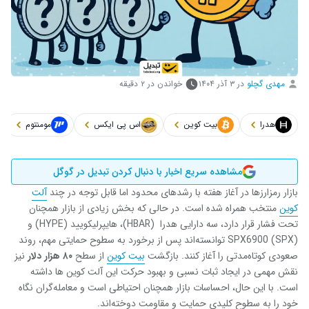
مهدی گچلو
در
۳ آذر ۱۴۰۴
خواندن در ۲ دقیقه
هدرا
بیت کوین
اس پی ایکس
مومنتوم
مشاهده سریع اخبار با دنبال کردن تبدیل در گوگل
بازار رمزارزها در آغاز هفته با رشدهای محدود اما قابل توجه در چند
آلت
کوین
منتخب همراه شده است. در حالی که بخش زیادی از بازار همچنان
تحت فشار قرار دارد، سه دارایی هدرا (HBAR)، هایپرلیکویید (HYPE) و
SPX6900 (SPX) توانسته‌اند پس از برخورد به سطوح حمایتی مهم، روند
صعودی کوتاه‌مدتی را آغاز کنند. بازگشت
بیت ‌کوین
از سطح
۸۰
هزار دلار
نیز
نقش مهمی در ایجاد ثبات نسبی و بهبود حرکت این آلت کوین ‌ها داشته
است. با این حال، احساسات بازار همچنان احتیاطی است و معامله‌گران نگاه
خود را به سطوح کلیدی حمایت و مقاومت دوخته‌اند.