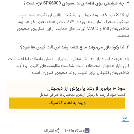
۳
.
چه شرایطی برای ادامه روند صعودی
SPX6900
لازم است؟
ارز SPX باید خط روند نزولی را بشکند و بالای آن تثبیت شود. سپس
میانگین متحرک نمایی ۵۰ روزه در ۰.۸۰۳ دلار هدف بعدی خواهد بود.
شاخص‌های RSI و MACD نیز در حال حمایت از این سناریوی صعودی
هستند.
۴
.
آیا رکود بازار می‌تواند مانع ادامه رشد این آلت کوین ‌ها شود؟
بله. هرچند این دارایی‌ها نشانه‌هایی از بازیابی نشان داده‌اند، اما احساسات
کلی بازار همچنان محتاطانه است. شکست مقاومت‌های کلیدی و تأیید
شاخص‌های تکنیکال برای تثبیت روند صعودی ضروری است.
سود ۱۰ برابری از رشد یا ریزش ارز دیجیتال
کسب سود از رشد یا ریزش ارزهای دیجیتال با صرافی تبدیل
ورود به اهرم کلاسیک
منبع
دیدگاه‌ها (۰)
اشتراک