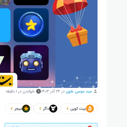
سید موسی علوی
در
۲۴ آذر ۱۴۰۳
خواندن در ۱ دقیقه
بیت کوین
داگز
میجر