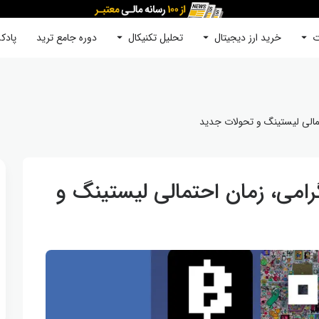
ت
خرید ارز دیجیتال
جستجو
تحلیل تکنیکال
دوره‌ جامع ترید
پادک
مالی لیستینگ و تحولات جدید
امی، زمان احتمالی لیستینگ و