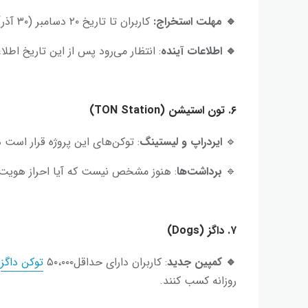
🔹
مهلت استخراج:
کاربران تا تاریخ ۲۰ دسامبر (۳۰ آذر) فرصت دارند در ربات به تپ کردن ادامه دهند.
🔹
اطلاعات آینده
: انتظار می‌رود پس از این تاریخ اط
۶. تون استیشن (
TON Station
)
🔹
ایردراپ و لیستینگ
: توکن‌های این پروژه قرار است در تاریخ ۲۲ دسامبر (۲ 
🔹
برداشت‌ها
: هنوز مشخص نیست که آیا احراز هویت ب
۷. داگز (Dogs)
🔹
کمپین جدید
: کاربران دارای حداقل۵۰،۰۰۰
توکن داگز
م
روزانه کسب کنند.