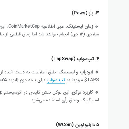
۳. پاز (Paws)
🔹
زمان لیستینگ
: طبق اطلاعیه CoinMarketCap، ایردراپ و لیستینگ توکن
میلادی (۱۲ دی) انجام خواهد شد اما زمان قطعی از جانب تیم پروژه اعلام نشده است.
۴. تپ‌سواپ (TapSwap)
🔹
ایردراپ و لیستینگ
: طبق اطلاعات به دست آمده از
TAPS$ مربوط به
تپ سواپ
برای نیمه دوم ژانویه ۲۰۲۵ (۲۶ دی تا ۱۲ بهمن) برنامه‌ریزی شده است.
🔹
کاربرد توکن
استیکینگ و حق رأی استفاده می‌شود.
۵ دابلیو‌کوین (WCoin)