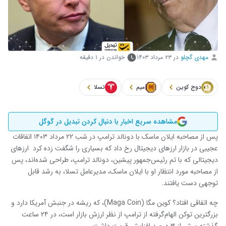
مهدی گچلو
در
۲۳ مرداد ۱۴۰۳
خواندن در ۱ دقیقه
دوج کوین
میم
تسلا
مشاهده سریع اخبار با دنبال کردن تبدیل در گوگل
پس از مصاحبه ایلان ماسک با دونالد ترامپ در شب ۲۲ مرداد ۱۴۰۳ اتفاقات
عجیبی در بازار ارزهای دیجیتال رخ داد که بسیاری را شگفت زده کرد ارزهای
دیجیتالی که با تم رئیس‌جمهور پیشین، دونالد ترامپ، طراحی شده‌اند، پس
از مصاحبه مورد انتظار او با ایلان ماسک، مدیرعامل تسلا، به رشد قابل
توجهی دست یافتند.
چه اتفاقی افتاد؟ کوین مگا (Maga Coin)، که ریشه در جنبش آمریکا دارد و
بزرگترین توکن الهام‌گرفته از ترامپ از نظر ارزش بازار است، در ۲۴ ساعت
گذشته بیش از ۳ درصد افزایش قیمت داشت.