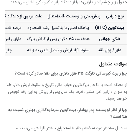
جدول زیر چشم‌انداز دارایی‌ها را از دیدگاه رابرت کیوساکی نشان می‌دهد:
نوع دارایی
پیش‌بینی و وضعیت فاندامنتال
علت برتری از دیدگاه کیو
بیت‌کوین (BTC)
پناهگاه اصلی با پتانسیل رشد نامحدود
عرضه ثابت ۲۱ میلیون واحدی و نایابی مطلق ریاضی
طلای جهانی
هدف ۳۵,۰۰۰ دلاری پس از کراش بزرگ
دارایی امن س
دلار / پول نقد
سقوط آزاد ارزش و تبدیل شدن به زباله
چاپ بی‌
سوالات متداول
چرا رابرت کیوساکی تارگت ۳۵ هزار دلاری برای طلا صادر کرده است؟
او معتقد است با انفجار بزرگ‌ترین حباب مالی تاریخ و سقوط ارزش دلار، طلا
به عنوان دارایی امن سنتی، ظرف یک سال پس از ریزش به این رقم نجومی
خواهد رسید.
چرا از نظر نویسنده پدر پولدار، بیت‌کوین سرمایه‌گذاری بهتری نسبت به
طلا است؟
به دلیل ساختار عرضه؛ ذخایر طلا با استخراج بیشتر افزایش می‌یابد، اما