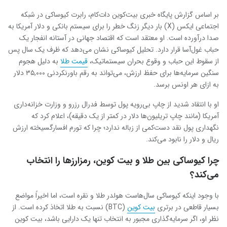
بر اساس گزارش پایگاه خبری بیت‌کوین دات‌کام، رابرت کیوساکی در شبکه
اجتماعی ایکس (X) بار دیگر زنگ خطر را برای سیستم بانکی و دلار آمریکا به
صدا درآورده است.
او معتقد است که اقتصاد جهانی در آستانه انفجار یک
حباب غول‌آسا قرار دارد.
تحلیل کیوساکی نشان می‌دهد که ظرف یک سال پس
از سقوط این حباب و وقوع بحران سیستماتیک،
قیمت طلا
به دلیل هجوم
سنگین سرمایه‌ها برای حفظ ارزش، می‌تواند به رقم باورنکردنی ۳۵,۰۰۰ دلار
به ازای هر اونس برسد.
او با انتقاد شدید از چاپ بی‌رویه پول توسط فدرال رزرو و وزارت خزانه‌داری
آمریکا (مانند چاپ تریلیون‌ها دلار در کمتر از یک دقیقه)، اعلام کرد که
نگهداری پول نقد دست‌کمی از زباله ندارد؛ چرا که تورم افسارگسیخته ارزش
ریال و دلار را نابود می‌کند.
چرا کیوساکی بین طلا و بیت‌ کوین، رمز‌ارزها را انتخاب
می‌کند؟
با وجود اینکه کیوساکی سال‌هاست هولدر طلا و نقره است، اما اخیراً مواضع
بسیار قاطعی در برتری
بیت‌ کوین
(BTC) نسبت به طلا اتخاذ کرده است.
از
نظر او، اگر سرمایه‌گذاری مجبور به انتخاب تنها یک دارایی باشد، بیت‌ کوین