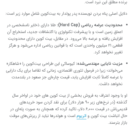
برنده مطلق این نبرد است.
دلایل اصلی پناه بردن نویسنده پدر پولدار به بیت‌کوین شامل موارد زیر است:
محدودیت عرضه ریاضی (Hard Cap):
طلا دارای ذخایر نامشخصی در
اعماق زمین است و با پیشرفت تکنولوژی یا اکتشافات جدید، استخراج آن
افزایش یافته و عرضه بالا می‌رود.
در مقابل، بیت‌ کوین دارای محدودیت
قطعی ۲۱ میلیون واحدی است که با قوانین ریاضی اداره می‌شود و هرگز
تغییر نخواهد کرد.
مزیت نایابی مهندسی‌شده:
کیوساکی این طراحی بیت‌کوین را «شاهکار»
می‌خواند؛ زیرا در فرمول تئوری اقتصادی، زمانی که تقاضا برای یک دارایی
با عرضه کاملاً ثابت افزایش یابد، قیمت چاره‌ای جز صعود در بلندمدت
نخواهد داشت.
او با وجود اعتراف به فروش بخشی از بیت‌ کوین‌ های خود در اواخر سال
گذشته (در نرخ‌های زیر ۹۰ هزار دلار) برای نقد کردن سود خریدهای
قدیمی‌اش در قیمت ۶,۰۰۰ دلار، تاکید کرده که همچنان به صورت پله‌ای در
حال انباشت بیت‌ کوین و
اتریوم
است و هولدرها نباید از ریزش‌های موقت
بازار بترسند.