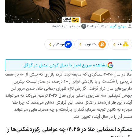
مهدی گچلو
در
۱۷ آذر ۱۴۰۴
خواندن در ۱ دقیقه
طلا
بیت کوین
مومنتوم
مشاهده سریع اخبار با دنبال کردن تبدیل در گوگل
طلا در سال ۲۰۲۵ عملکردی کم‌ سابقه ثبت کرد؛ بازاری که بیش از ۵۰ بار سقف
تاریخی را شکست و با بازدهی فراتر از ۶۰ درصد، در صدر لیست بهترین
دارایی‌های سال قرار گرفت. گزارش تازه شورای جهانی طلا، ضمن مرور این
جهش کم‌نظیر، سه سناریوی اصلی برای
سال ۲۰۲۶
ترسیم می‌کند که می‌تواند
آینده این فلز ارزشمند را شکل دهد. این گزارش نشان می‌دهد که چرا طلا
دوباره به کانون توجه سرمایه‌گذاران بازگشته و چه محرک‌هایی می‌تواند
مسیر آن را در سال آینده تعیین کند.
عملکرد استثنایی طلا در ۲۰۲۵؛ چه عواملی رکوردشکنی‌ها را