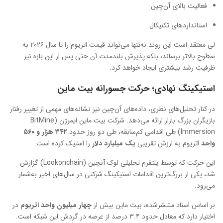
فعالیت بالای آن‌چین
استانداردهای تکنیکال
لی معتقد است این روند نه‌تنها می‌تواند قیمت اتریوم را تا سال ۲۰۲۶ به
سطوح بالاتر برساند، بلکه پذیرش بلندمدت آن حتی پس از این بازه نیز
ظرفیت رشد بیشتری ایجاد خواهد کرد.
استیکینگ نهادی؛ حرکت جسورانه بیت ماین
در کنار تحلیل‌های نظری، داده‌های آن‌چین نیز نشانه‌های مهمی از تغییر رفتار
بازیگران بزرگ بازار ارائه می‌دهد. شرکت بیت ماین ایمرژن (BitMine
Immersion) طی اقدامی کم‌سابقه، طی دو روز حدود
۳۴۲ هزار و ۵۶۰
واحد
اتریوم به ارزش تقریبی
یک میلیارد دلار
را استیک کرده است.
این حرکت که توسط پلتفرم تحلیلی لوک آنچین (Lookonchain) گزارش
شد، یکی از بزرگ‌ترین اقدامات استیکینگ شرکتی در سال‌های اخیر به‌شمار
می‌رود.
بر اساس اسناد منتشرشده، بیت ماین بیش از
چهار میلیون واحد اتریوم
در
اختیار دارد که معادل حدود ۳.۴ درصد از عرضه در گردش این شبکه است.