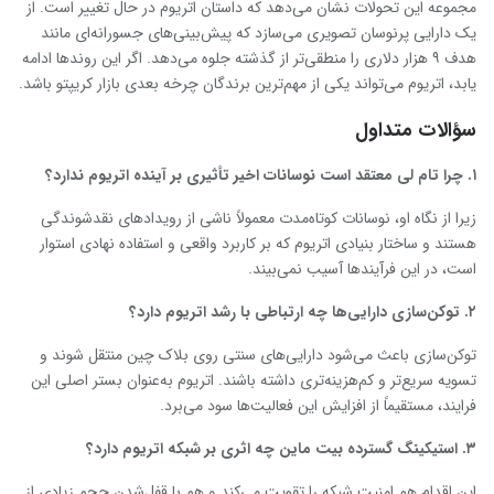
مجموعه این تحولات نشان می‌دهد که داستان اتریوم در حال تغییر است. از
یک دارایی پرنوسان تصویری می‌سازد که پیش‌بینی‌های جسورانه‌ای مانند
هدف ۹ هزار دلاری را منطقی‌تر از گذشته جلوه می‌دهد. اگر این روندها ادامه
یابد، اتریوم می‌تواند یکی از مهم‌ترین برندگان چرخه بعدی بازار کریپتو باشد.
سؤالات متداول
۱
.
چرا تام لی معتقد است نوسانات اخیر تأثیری بر آینده اتریوم ندارد؟
زیرا از نگاه او، نوسانات کوتاه‌مدت معمولاً ناشی از رویدادهای نقدشوندگی
هستند و ساختار بنیادی اتریوم که بر کاربرد واقعی و استفاده نهادی استوار
است، در این فرآیندها آسیب نمی‌بیند.
۲
.
توکن‌سازی دارایی‌ها چه ارتباطی با رشد اتریوم دارد؟
توکن‌سازی باعث می‌شود دارایی‌های سنتی روی بلاک چین منتقل شوند و
تسویه سریع‌تر و کم‌هزینه‌تری داشته باشند. اتریوم به‌عنوان بستر اصلی این
فرایند، مستقیماً از افزایش این فعالیت‌ها سود می‌برد.
۳
.
استیکینگ گسترده
بیت ماین
چه اثری بر شبکه اتریوم دارد؟
این اقدام هم امنیت شبکه را تقویت می‌کند و هم با قفل‌شدن حجم زیادی از