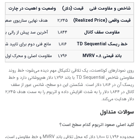
شاخص و مقاومت فنی
قیمت (دلار)
وضعیت و اهمیت در چارت
قیمت واقعی (Realized Price)
۲,۲۴۵
هدف نهایی سناریوی صعودی
مقاومت سقف کانال
۱,۸۴۴
آخرین سد پیش از رالی بزرگ
خط ریسک TD Sequential
۱,۸۱۶
مانع فنی دوم برای تایید شک
باند قیمتی ۰.۸ MVRV
۱,۷۹۶
مقاومت اصلی و محرک اول صع
روی نمودارهای کوتاه‌مدت، یک تلاقی تکنیکال مهم دیده می‌شود؛ خط روند
مقاومتی شاخص TD Sequential با باند ۱,۷۹۶ دلار هم‌پوشانی دارد و خط
ریسک آن در ۱,۸۱۶ دلار است. شکستن این دو سطح، شانس عبور از سقف
کانال در ۱,۸۴۴ دلار را به شدت افزایش داده و اتریوم را به سمت هدف ۲,۲۴۵
دلار هدایت می‌کند.
سوالات متداول
کلید اصلی صعود اتریوم کدام سطح است؟
محدوده ۱,۷۹۶ تا ۱,۸۰۰ دلار که محل تلاقی باند MVRV و خط مقاومتی است،