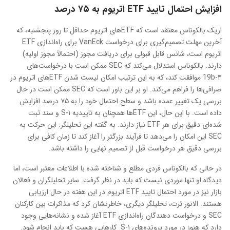
افزایش احتمال تایید ETF اتریوم به ۷۵ درصد
اریک بالکوناس معتقد است که ETFهای اتریوم حداقل تا روز پنجشنبه، که
آخرین مهلت تصمیم‌گیری برای درخواست VanEck برای راه‌اندازی ETF
اتریوم است، شانس قابل قبولی برای دریافت مجوز (احتمالاً مجوز اولیه)
دارند. بالکوناس استدلال می‌کند که SEC ممکن است با درخواست‌های
19b-۴ موافقت کند، که به این ترتیب امکان لیست شدن ETFهای اتریوم در
صرافی‌ها را فراهم می‌کند. او بر این باور است که SEC ممکن است در حال
بررسی یک تغییر عمده باشد و سطح احتمال خود را به ۷۵ درصد افزایش
داده است. با این حال، این ETFها همچنان به تاییدیه‌ S-۱ و سند ثبت
شده‌ای دقیق برای هر ETF نیاز دارند. به گفته این تحلیلگر: این حرکت به
SEC این امکان را می‌دهد تا فرآیند بزرگتر را آغاز کند تا زمان کافی برای
بررسی دقیق هر درخواست قبل از تصمیم نهایی را داشته باشد.
در حالی که بالکوناس فردی مطلع و شناخته شده با اطلاعات معتبر است، اما
دیدگاه او تنها موردی نیست که باید در نظر گرفت. سایر تحلیلگران و فعالان
بازار نیز در مورد احتمال تایید ETF اتریوم در این هفته در حال ارزیابی
هستند. الانور ترت، تحلیلگر دیگری، خاطرنشان کرد که مذاکرات بین کارکنان
SEC و درخواست دهندگان راه‌اندازی ETF آغاز شده و نشانه‌هایی وجود
دارد که هنوز در مورد پرونده‌های S-۱ کارهایی هست که باید انجام شود.