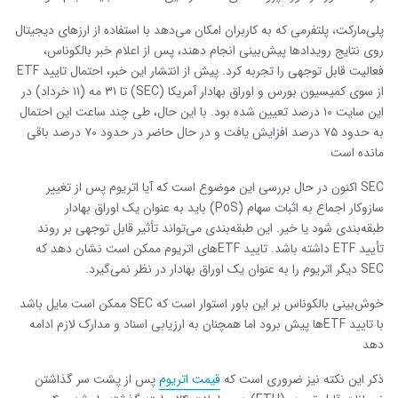
پلی‌مارکت، پلتفرمی که به کاربران امکان می‌دهد با استفاده از ارزهای دیجیتال
روی نتایج رویدادها پیش‌بینی انجام دهند، پس از اعلام خبر بالکوناس،
فعالیت قابل توجهی را تجربه کرد. پیش از انتشار این خبر، احتمال تایید ETF
از سوی کمیسیون بورس و اوراق بهادار آمریکا (SEC) تا ۳۱ مه (۱۱ خرداد) در
این سایت ۱۰ درصد تعیین شده بود. با این حال، طی چند ساعت این احتمال
به حدود ۷۵ درصد افزایش یافت و در حال حاضر در حدود ۷۰ درصد باقی
مانده است
SEC اکنون در حال بررسی این موضوع است که آیا اتریوم پس از تغییر
سازوکار اجماع به اثبات سهام (PoS) باید به عنوان یک اوراق بهادار
طبقه‌بندی شود یا خیر. این طبقه‌بندی می‌تواند تأثیر قابل توجهی بر روند
تأیید ETF داشته باشد. تایید ETFهای اتریوم ممکن است نشان دهد که
SEC دیگر اتریوم را به عنوان یک اوراق بهادار در نظر نمی‌گیرد.
خوش‌بینی بالکوناس بر این باور استوار است که SEC ممکن است مایل باشد
با تایید ETFها پیش برود اما همچنان به ارزیابی اسناد و مدارک لازم ادامه
دهد
ذکر این نکته نیز ضروری است که
قیمت اتریوم
پس از پشت سر گذاشتن