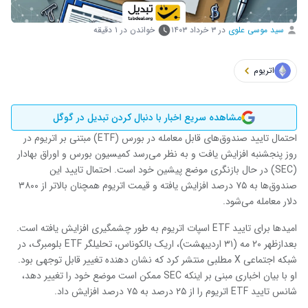
سید موسی علوی
در
۳ خرداد ۱۴۰۳
خواندن در ۱ دقیقه
اتریوم
مشاهده سریع اخبار با دنبال کردن تبدیل در گوگل
احتمال تایید صندوق‌های قابل معامله در بورس (ETF) مبتنی بر اتریوم در
روز پنجشنبه افزایش یافت و به نظر می‌رسد کمیسیون بورس و اوراق بهادار
(SEC) در حال بازنگری موضع ‌پیشین خود است. احتمال تایید این
صندوق‌ها به ۷۵ درصد افزایش یافته و قیمت اتریوم همچنان بالاتر از ۳۸۰۰
دلار معامله می‌شود.
امیدها برای تایید ETF اسپات اتریوم به طور چشمگیری افزایش یافته است.
بعدازظهر ۲۰ مه (۳۱ اردیبهشت)، اریک بالکوناس، تحلیلگر ETF بلومبرگ، در
شبکه اجتماعی X مطلبی منتشر کرد که نشان دهنده‌ تغییر قابل توجهی بود.
او با بیان اخباری مبنی بر اینکه SEC ممکن است موضع خود را تغییر دهد،
شانس تایید ETF اتریوم را از ۲۵ درصد به ۷۵ درصد افزایش داد.