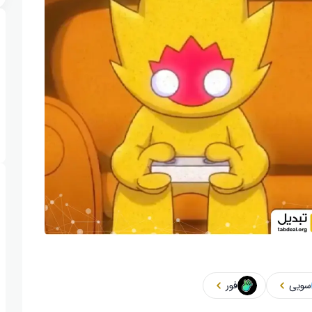
سویی
فور