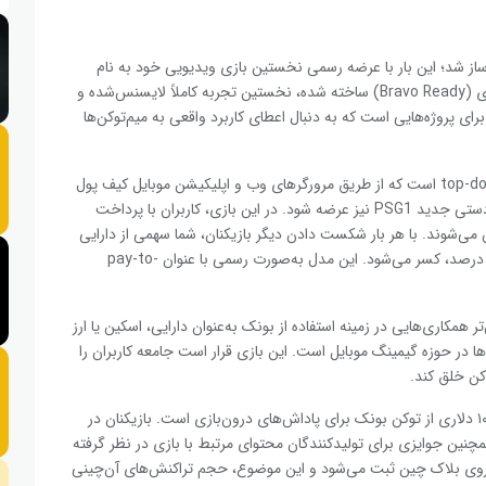
لانا با نام بونک (Bonk)، بار دیگر خبرساز شد؛ این بار با عرضه رسمی نخستین بازی ویدیویی خود به نام
بونک آرنا (Bonk Arena). این بازی که توسط استودیو براوو ردی (Bravo Ready) ساخته شده، نخستین تجربه کاملاً لایسنس‌شده و
پروژه‌هایی است که به دنبال اعطای کاربرد واقعی به میم‌توکن‌ها
بونک آرنا یک بازی آرکید سریع و رقابتی در سبک top-down shooter است که از طریق مرورگرهای وب و اپلیکیشن موبایل کیف پول
فانتوم قابل اجراست. این بازی همچنین قرار است روی دستگاه دستی جدید PSG1 نیز عرضه شود. در این بازی، کاربران با پرداخت
حدودی ۱۷ سنت دلار وارد میدان می‌شوند. با هر بار شکست دادن دیگر بازیکنان، شما سهمی از دارایی
آن‌ها را به‌دست می‌آورید و درصدی به‌عنوان کارمزد، بین ۰ تا ۱۰ درصد، کسر می‌شود. این مدل به‌صورت رسمی با عنوان pay-to-
ها پیش‌تر همکاری‌هایی در زمینه استفاده از بونک به‌عنوان دارایی، اسکین یا ارز
ن‌ها در حوزه گیمینگ موبایل است. این بازی قرار است جامعه کاربران را
کن خلق کند.
یکی از نکات جالب توجه در بونک آرنا، اختصاص بودجه‌ای ۱۰٬۰۰۰ دلاری از توکن بونک برای پاداش‌های درون‌بازی است. بازیکنان در
مچنین جوایزی برای تولیدکنندگان محتوای مرتبط با بازی در نظر گرفته
 روی بلاک ‌چین ثبت می‌شود و این موضوع، حجم تراکنش‌های آن‌چینی