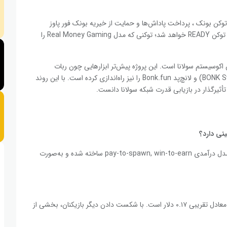
وکن بونک ، پرداخت پاداش‌ها و حمایت از خیریه بونک فور پاوز
(Bonk for Paws) خواهد شد. نیم دیگر نیز صرف خرید مجدد توکن READY خواهد شد؛ توکنی که مدل Real Money Gaming را
 اکوسیستم سولانا است. این پروژه پیش‌تر ابزارهایی چون ربات
معامله‌گر تلگرام BONKbot، پلتفرم معاملاتی بونک سوآپ (BONK Swap) و لانچ‌پد Bonk.fun را نیز راه‌اندازی کرده است. با این روند
تأثیرگذار در بازیابی قدرت شبکه سولانا دانست.
نی دارد؟
Bonk Arena نخستین بازی رسمی میم‌کوین بونک است که با مدل درآمدی pay-to-spawn, win-to-earn ساخته شده و به‌صورت
بله. برای ورود به بازی باید ۱۰٬۰۰۰ توکن بونک پرداخت کنید که معادل تقریبی ۰.۱۷ دلار است. با شکست دادن دیگر بازیکنان، بخشی از