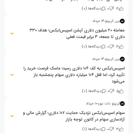
شرکت اسپیس‌ایکس (SpaceX) در گزارش مالی خود برای سه‌ماهه دوم سال
۰
۳
دیدگاه‌ها (
۰
)
۲۰۲۶، درآمدی معادل ۷,۸۱ میلیارد دلار اعلام کرد که نسبت به سال گذشته ۹۲
درصد افزایش یافته است. این افزایش چشمگیر به بهبود فعالیت‌ها و تقاضای بالا
بین کریپتو
۱۴ مرداد
در زمینه پرتاب‌ها مرتبط است. به نظر می‌رسد این رشد مستمر، موقعیت این
شرکت را در صنعت فضایی تقویت کرده و توجه سرمایه‌گذاران را به سمت خود
معامله ۲۰ میلیون دلاری آپشن اسپیس‌ایکس؛ هدف ۳۳۰
جلب کرده است.
دلاری تا جمعه، ۳ برابر قیمت فعلی
بیش از ۴۵۰ هزار قرارداد آپشن خرید اسپیس‌ایکس با قیمت ۳۳۰ دلار (۳ برابر
۰
۳
دیدگاه‌ها (
۰
)
قیمت فعلی ۱۲۴ دلار) تا جمعه منقضی می‌شود. تحلیلگران می‌گویند این معامله
۲۰ میلیون دلاری احتمالاً توسط یک بانک برای پوشش ریسک انجام شده، نه
بین کریپتو
۱۳ مرداد
سرمایه‌گذاران خرد، و نوسان مورد انتظار بازار پس از گزارش سود و باز شدن قفل
۹۱۱ میلیون سهام، حدود ۱۶.۵ درصد برآورد شده است.
اسپیس‌ایکس به کف ۱۰۴ دلاری رسید؛ ماسک فرصت خرید را
تأیید کرد، اما قفل ۱۰۴ میلیارد دلاری سهام پنجشنبه باز
می‌شود
قیمت اسپیس‌ایکس به ۱۰۴.۸۳ دلار (پایین‌ترین سطح تاریخی) رسید و ماسک آن
۰
۵
دیدگاه‌ها (
۰
)
را فرصت خرید خواند، اما پنجشنبه قفل ۹۱۱ میلیون سهام (۱۰۴ میلیارد دلار) باز
می‌شود که ۱.۴ برابر کل سهام قابل معامله است. تحلیلگران هدف ۳۰۰ دلاری دارند،
کریپتو دات نیوز
۱۰ مرداد
اما نگرانی از عرضه سنگین و سودآوری نامشخص، ریسک را بالا برده است.
سهام اسپیس‌ایکس نزدیک حمایت ۱۰۷ دلاری؛ گزارش مالی و
آزادسازی سهام در کانون توجه بازار
سهام اسپیس‌ایکس در آستانه انتشار نخستین گزارش مالی پس از عرضه اولیه،
۰
۳
دیدگاه‌ها (
۱
)