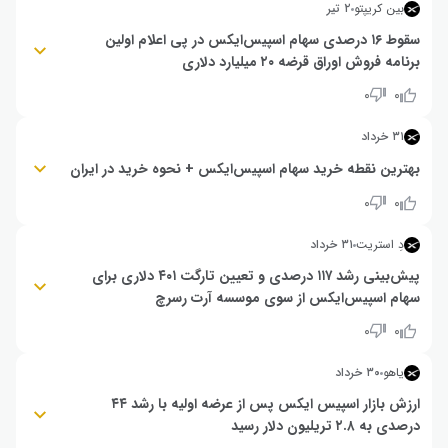
بین کریپتو
۲ تیر
آرک اینوست نسبت به آینده اسپیس‌ایکس است.
سقوط ۱۶ درصدی سهام اسپیس‌ایکس در پی اعلام اولین
برنامه فروش اوراق قرضه ۲۰ میلیارد دلاری
تایید خبر انتشار اوراق قرضه ۲۰ میلیارد دلاری توسط اسپیس‌ایکس (SPCX)،
۰
۰
سنگین‌ترین ریزش روزانه این شرکت را پس از عرضه اولیه ثبت کرد و قیمت
سهام را به ۱۵۴ دلار رساند. سرمایه‌گذاران نگران میزان هزینه‌های سنگین و
۳۱ خرداد
نقدینگی مورد نیاز برای بلندپروازی‌های تکنولوژیک و پروژه‌های هوش مصنوعی
ایلان ماسک هستند.
بهترین نقطه خرید سهام اسپیس‌ایکس + نحوه خرید در ایران
پس از رشد تا 225 دلار، قیمت $SPCX با مقاومت روبه‌رو شده و احتمال اصلاح تا
۰
۰
172 و حتی 157 دلار مطرح است.
دِ استریت
۳۱ خرداد
جزییات بیشتر
پیش‌بینی رشد ۱۱۷ درصدی و تعیین تارگت ۴۰۱ دلاری برای
سهام اسپیس‌ایکس از سوی موسسه آرت رسرچ
موسسه پژوهشی آرت رسرچ (Arete Research) با ثبت بالاترین پیش‌بینی
۰
۰
وال‌استریت پس از عرضه اولیه اسپیس‌ایکس، قیمت هدف سهام این شرکت
(SPCX) را ۴۰۱ دلار تعیین کرد.
یاهو
۳۰ خرداد
ارزش بازار اسپیس ایکس پس از عرضه اولیه با رشد ۴۴
درصدی به ۲.۸ تریلیون دلار رسید