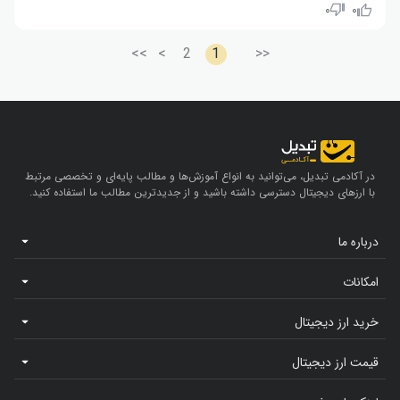
سهام شرکت اسپیس ایکس متعلق به ایلان ماسک، تنها یک هفته پس از
۰
۰
بزرگ‌ترین عرضه اولیه تاریخ (IPO) در بورس نزدک، رشد چشمگیری را تجربه کرد.
با وجود زیان خالص ۵ میلیارد دلاری این شرکت در سال ۲۰۲۵، قراردادهای سنگین
و درآمدزای اخیر آن با گوگل‌کلاد و آنتروپیک برای اجاره زیرساخت‌های هوش
>>
>
2
1
<<
مصنوعی، محرک اصلی جهش ارزش بازار آن به ۲.۸ تریلیون دلار بوده است.
در آکادمی تبدیل، می‌توانید به انواع آموزش‌ها و مطالب پایه‌ای و تخصصی مرتبط
با ارزهای دیجیتال دسترسی داشته باشید و از جدیدترین مطالب ما استفاده کنید.
درباره ما
امکانات
خرید ارز دیجیتال
قیمت ارز دیجیتال