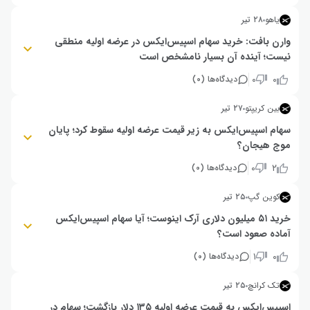
تریلیون دلار کاهش یافته و سهام آن با ۴۳ درصد ریزش به ۱۲۵ دلار (زیر قیمت
عرضه اولیه ۱۳۵ دلاری) رسیده است. لغو پرتاب استارشیپ، عرضه محدود سهام و
یاهو
۲۸ تیر
نزدیک شدن به پایان دوره قفل‌شدن سهام کارکنان در اوایل آگوست، از عوامل
اصلی این ریزش هستند
وارن بافت: خرید سهام اسپیس‌ایکس در عرضه اولیه منطقی
نیست؛ آینده آن بسیار نامشخص است
وارن بافت با سه نقل قول کلیدی، سرمایه‌گذاران را از خرید سهام اسپیس‌ایکس در
۰
۰
دیدگاه‌ها (
۰
)
عرضه اولیه برحذر داشته و گفته که این بازار فروشنده‌محور است و آینده شرکت به
متغیرهای پیچیده و غیرقابل‌پیش‌بینی زیادی وابسته است. او تأکید کرده که به
بین کریپتو
۲۷ تیر
جای امید به نتیجه‌ای بزرگ، سرمایه‌گذاری در کسب‌وکارهایی با مزیت رقابتی پایدار
و قابل‌درک، منطقی‌تر است.
سهام اسپیس‌ایکس به زیر قیمت عرضه اولیه سقوط کرد؛ پایان
موج هیجان؟
سهام اسپیس‌ایکس (SpaceX) به زیر قیمت عرضه اولیه سقوط کرده و افزایش
۰
۲
دیدگاه‌ها (
۰
)
موقعیت‌های فروش استقراضی، تردیدها درباره ادامه روند صعودی آن را بیشتر
کرده است. با این حال، ایلان ماسک (Elon Musk) همچنان چشم‌انداز بلندمدتی
کوین گپ
۲۵ تیر
بسیار خوش‌بینانه دارد و معتقد است ارزش این شرکت در آینده از کل اقتصاد
زمین فراتر خواهد رفت.
خرید ۵۱ میلیون دلاری آرک اینوست؛ آیا سهام اسپیس‌ایکس
آماده صعود است؟
جزییات بیشتر
شرکت آرک اینوست (Ark Invest) به مدیریت کتی وود، طی هفته منتهی به ۱۰
۱
۰
دیدگاه‌ها (
۰
)
ژوئیه ۵۱ میلیون دلار دیگر از سهام اسپیس‌ایکس (SpaceX) خریداری کرد و
مجموع سرمایه‌گذاری خود پس از عرضه اولیه ژوئن را به بیش از ۴۷۵ میلیون دلار
تک کرانچ
۲۵ تیر
رساند؛ اقدامی که نشان‌دهنده تداوم اعتماد این شرکت به چشم‌انداز رشد
اسپیس‌ایکس است.
اسپیس‌ایکس به قیمت عرضه اولیه ۱۳۵ دلار بازگشت؛ سهام در