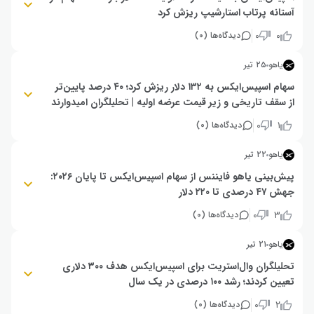
آستانه پرتاب استارشیپ ریزش کرد
جزییات بیشتر
قیمت سهام اسپیس‌ایکس برای اولین بار به زیر ۱۳۵ دلار (قیمت عرضه اولیه)
۰
۰
دیدگاه‌ها (
۰
)
سقوط کرد و در نهایت در ۱۳۵.۲۷ دلار بسته شد. این ریزش پس از رشد اولیه به
بالای ۲۰۰ دلار رخ داده و کارشناسان آن را به شناوری آزاد پایین (۴ درصد) و
یاهو
۲۵ تیر
کاهش هیجان درباره چشم‌انداز بلندمدت نسبت می‌دهند.
سهام اسپیس‌ایکس به ۱۳۲ دلار ریزش کرد؛ ۴۰ درصد پایین‌تر
از سقف تاریخی و زیر قیمت عرضه اولیه | تحلیلگران امیدوارند
قیمت سهام اسپیس‌ایکس (SPCX) با سقوط به ۱۳۲.۵۰ دلار، برای اولین بار از
۰
۱
دیدگاه‌ها (
۰
)
قیمت عرضه اولیه (۱۳۵ دلار) پایین‌تر رفت و نسبت به سقف ۲۲۵ دلاری ژوئن،
بیش از ۴۰ درصد کاهش یافت. با وجود این ریزش، ۲۸ تحلیلگر از ۳۵ تحلیلگر
یاهو
۲۲ تیر
همچنان نظر مثبت دارند و میانگین هدف قیمتی آنها ۲۴۳ دلار است.
پیش‌بینی یاهو فایننس از سهام اسپیس‌ایکس تا پایان ۲۰۲۶:
جهش ۴۷ درصدی تا ۲۲۰ دلار
تحلیلگران با استناد به رشد ۳۳ درصدی درآمد اسپیس‌ایکس به ۱۸.۷ میلیارد دلار
۰
۳
دیدگاه‌ها (
۰
)
در ۲۰۲۵ و قراردادهای جدید هوش مصنوعی با گوگل و انتروپیک (ارزش سالانه ۲۶
میلیارد دلار)، قیمت هر سهم را تا پایان ۲۰۲۶ حدود ۲۲۰ دلار پیش‌بینی کرده‌اند.
یاهو
۲۱ تیر
قیمت فعلی سهام حدود ۱۴۹ دلار است و پیش‌بینی رشد ۴۷ درصدی را نشان
می‌دهد.
تحلیلگران وال‌استریت برای اسپیس‌ایکس هدف ۳۰۰ دلاری
تعیین کردند؛ رشد ۱۰۰ درصدی در یک سال
قیمت سهام اسپیس‌ایکس پس از نوسان به ۱۵۰ دلار بازگشته و تحلیلگران با
۰
۲
دیدگاه‌ها (
۰
)