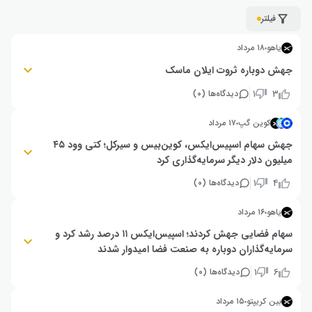
فیلتر
یاهو
۱۸ مرداد
جهش دوباره ثروت ایلان ماسک
قیمت سهام اسپیس ایکس با وجود باز شدن قفل ۹۱۱ میلیون سهم، ۱۵.۸ درصد
۱
۳
دیدگاه‌ها (
۰
)
رشد کرد و به ۱۳۳ دلار رسید. اعلام سرمایه‌گذاری ۱۶.۸ میلیارد دلاری در ساخت
مجتمع نیمه‌رسانا و عدم فروش گسترده سهام توسط دارندگان، از عوامل اصلی این
کوین گپ
۱۷ مرداد
جهش بودند.
جهش سهام اسپیس‌ایکس، کوین‌بیس و سیرکل؛ کتی وود ۴۵
میلیون دلار دیگر سرمایه‌گذاری کرد
شرکت سرمایه‌گذاری کتی وود با خرید سهام اسپیس‌ایکس، کوین‌بیس و سیرکل،
۱
۴
دیدگاه‌ها (
۰
)
حدود ۴۵.۴ میلیون دلار دیگر در این سه شرکت سرمایه‌گذاری کرده است. پس از
این خریدها، سهام این شرکت‌های فعال در حوزه فناوری، ارزهای دیجیتال و هوش
یاهو
۱۶ مرداد
مصنوعی با رشد قابل‌توجهی همراه شدند.
سهام فضایی جهش کردند؛ اسپیس‌ایکس ۱۱ درصد رشد کرد و
سرمایه‌گذاران دوباره به صنعت فضا امیدوار شدند
سهام شرکت‌های فعال در صنعت فضا پس از افزایش اعتماد وال‌استریت با رشد
۱
۶
دیدگاه‌ها (
۰
)
قابل‌توجهی همراه شدند. اسپیس‌ایکس (SpaceX) حدود ۱۱ درصد، اینتویتیو
ماشینز (Intuitive Machines) نزدیک ۹ درصد و راکت لب (Rocket Lab) حدود
بین کریپتو
۱۵ مرداد
۸ درصد افزایش قیمت را تجربه کردند.