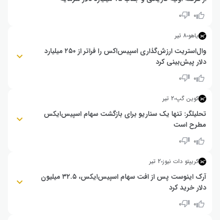
سهام شرکت اسپیس‌ایکس پس از ثبت بزرگترین عرضه اولیه تاریخ با قیمت‌گذاری
۰
۰
۱۳۵ دلاری، در روز نخست معاملات با ۱۹ درصد رشد به ۱۶۰.۹۵ دلار رسید. با
رسیدن ارزش شرکت به بیش از ۲.۲ تریلیون دلار، تحلیلگران پیش‌بینی می‌کنند
یاهو
۸ تیر
روند صعودی ادامه یافته و قیمت هر سهم رقم ۱۸۵ دلار را ثبت کند.
وال‌استریت ارزش‌گذاری اسپیس‌اکس را فراتر از ۲۵۰ میلیارد
دلار پیش‌بینی کرد
تحلیلگران وال‌استریت با اشاره به رشد سریع بخش اینترنت ماهواره‌ای و
۰
۰
پرتاب‌های فضایی، معتقدند اسپیس‌اکس در مسیر تبدیل شدن به باارزش‌ترین
شرکت خصوصی جهان قرار دارد.
کوین گپ
۲ تیر
تحلیلگر: تنها یک سناریو برای بازگشت سهام اسپیس‌ایکس
مطرح است
سهام SpaceX پس از افت ۱۶ درصدی به حدود ۱۵۴ دلار رسید، هرچند همچنان
۰
۰
نسبت به قیمت عرضه اولیه رشد ۱۴ درصدی دارد. با این حال، تحلیلگران
KeyBanc معتقدند تنها یک سناریوی مشخص می‌تواند مسیر بازیابی این سهم را
کریپتو دات نیوز
۲ تیر
فعال کند. در این شرایط، فشار ناشی از انتشار اوراق بدهی و تغییرات اخیر در
ساختار مالی شرکت باعث شده چشم‌انداز کوتاه‌مدت سهام با عدم‌قطعیت همراه
آرک اینوست پس از افت سهام اسپیس‌ایکس، ۳۲.۵ میلیون
شود، در حالی که نگاه بازار به مسیر تأمین مالی آینده آن دوخته شده است.
دلار خرید کرد
شرکت آرک اینوست (Ark Invest) به رهبری کتی وود (Cathie Wood) پس از
۰
۰
افت بیش از ۱۶ درصدی سهام اسپیس‌ایکس (SpaceX)، حدود ۳۲.۵ میلیون دلار
از سهام این شرکت را خریداری کرد. این اقدام نشان‌دهنده تداوم دیدگاه صعودی