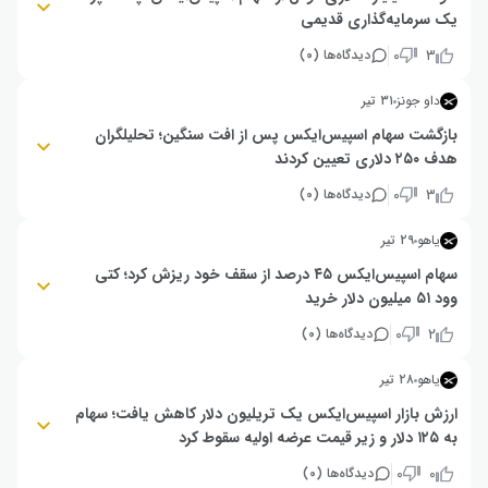
یک سرمایه‌گذاری قدیمی
گوگل (Google) از سرمایه‌گذاری سال ۲۰۱۵ خود در اسپیس‌ایکس (SpaceX)
۰
۳
دیدگاه‌ها (
۰
)
حدود ۹۴ میلیارد دلار سود بالقوه کسب کرده است. این رشد ناشی از یک قرارداد
جدید نیست و بخش زیادی از سهام این شرکت همچنان قفل بوده و قابل فروش
داو جونز
۳۱ تیر
نیست.
بازگشت سهام اسپیس‌ایکس پس از افت سنگین؛ تحلیلگران
جزییات بیشتر
هدف ۲۵۰ دلاری تعیین کردند
سهام اسپیس‌ایکس (SpaceX) پس از هفت جلسه نزولی متوالی، روز سه‌شنبه
۰
۳
دیدگاه‌ها (
۰
)
رشد کرد. تحلیلگران مک‌کواری افت اخیر را فرصت خرید دانسته و با اشاره به
قدرت این شرکت در حوزه پرتاب، ارتباطات و زیرساخت فضایی، هدف قیمتی ۲۵۰
یاهو
۲۹ تیر
دلاری برای سهم آن تعیین کرده‌اند.
سهام اسپیس‌ایکس ۴۵ درصد از سقف خود ریزش کرد؛ کتی
وود ۵۱ میلیون دلار خرید
قیمت سهام اسپیس‌ایکس با ۴۵ درصد کاهش از سقف ۲۲۵ دلاری به ۱۲۴ دلار
۰
۲
دیدگاه‌ها (
۰
)
رسیده و ارزش بازار آن به ۱.۶ تریلیون دلار کاهش یافته است. کتی وود، مدیرعامل
آرک اینوست، با خرید ۵۱ میلیون دلار سهام این شرکت، بر باور خود به چشم‌انداز
یاهو
۲۸ تیر
بلندمدت آن تأکید کرده، هرچند نسبت قیمت به فروش ۶۵.۵ و نداشتن سود، از
نگرانی‌های اصلی سرمایه‌گذاران است.
ارزش بازار اسپیس‌ایکس یک تریلیون دلار کاهش یافت؛ سهام
به ۱۲۵ دلار و زیر قیمت عرضه اولیه سقوط کرد
ارزش بازار اسپیس‌ایکس از اوج ۲.۷ تریلیون دلاری در ۱۶ ژوئن به حدود ۱.۷
۰
۰
دیدگاه‌ها (
۰
)