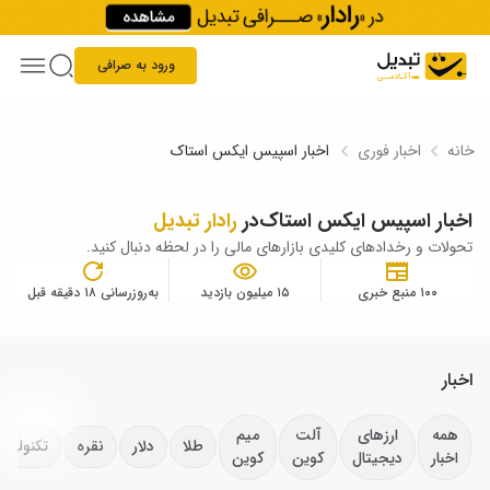
Skip to conten
ورود به صرافی
خانه
اخبار فوری
اخبار اسپیس ایکس استاک
اخبار اسپیس ایکس استاک
در
رادار تبدیل
تحولات و رخدادهای کلیدی بازارهای مالی را در لحظه دنبال کنید.
۱۰۰ منبع خبری
۱۵ میلیون بازدید
به‌روزرسانی ۱۸ دقیقه قبل
اخبار
همه
ارزهای
آلت
میم
طلا
دلار
نقره
تکنولوژ
اخبار
دیجیتال
کوین
کوین