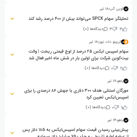
میانگین هدف ۲۱۰ دلاری (رشد ۴۰ درصدی) و مورگان استنلی با هدف ۳۰۰ دلاری
(۱۰۰ درصد رشد)، چشم‌انداز مثبتی دارند. با این حال، CFRA با هدف ۱۱۵ دلاری
کوین گپ
۱۸ تیر
هشدار داده و موفقیت نهایی به تحقق درآمدهای استارلینک، اقتصاد استارشیپ و
ماهواره‌های هوش مصنوعی بستگی دارد.
تحلیلگر: سهام SPCX می‌تواند بیش از ۴۰۰ درصد رشد کند
هم‌زمان با برنامه‌ریزی اسپیس‌ایکس (SpaceX) برای گسترش شبکه استارلینک
۳
۳
دیدگاه‌ها (
۰
)
(Starlink) تا ۱۰۰ هزار ماهواره، یک تحلیلگر پیش‌بینی کرده قیمت سهام SPCX در
بلندمدت پتانسیل بیش از ۴۰۰ درصد رشد را دارد؛ هرچند این سناریو همچنان به
کریپتو دات نیوز
۱۸ تیر
اجرای موفق برنامه‌های شرکت وابسته است.
سهام اسپیس ایکس ۲۵ درصد از اوج قیمتی ریخت | والت
جزییات بیشتر
بیت‌کوین شرکت برای اولین بار در شش ماه اخیر فعال شد
کیف‌پول مرتبط با اسپیس‌ایکس ایلان ماسک، روز سه‌شنبه با انتقال ۸۸ دلار
۰
۲
دیدگاه‌ها (
۰
)
بیت‌کوین، پس از شش ماه خاموشی فعال شد، هرچند این شرکت هنوز حدود
۱۸,۷۱۲ بیت‌کوین به ارزش ۱.۱۶ میلیارد دلار در اختیار دارد. سهام اسپیس‌ایکس
یاهو
۱۷ تیر
(SPCX) با وجود ورود به شاخص نزدک ۱۰۰ و پیش‌بینی ۴.۳ میلیارد دلار خرید
غیرفعال، بیش از ۲۵ درصد کاهش یافته و روز سه‌شنبه به ۱۴۹.۴۷ دلار رسیده
مورگان استنلی هدف ۳۰۰ دلاری با جهش ۸۶ درصدی را برای
است.
اسپیس‌ایکس تعیین کرد
: اسپیس‌ایکس تنها ۱۵ روز پس از عرضه اولیه، با وزن ۱.۳ درصدی و سه برابر
۰
۱
دیدگاه‌ها (
۰
)
اندازه شناور آزاد خود، به شاخص نزدک ۱۰۰ پیوست و حدود ۴.۳ میلیارد دلار
تقاضای خرید غیرفعال از صندوق‌های شاخصی ایجاد کرده است. مورگان استنلی با
یاهو
۱۴ تیر
هدف قیمتی ۳۰۰ دلار (۸۷ درصد رشد نسبت به قیمت ۱۶۰ دلاری)، بیشترین
پیش‌بینی صعودی را ارائه داده، هرچند خروج سهامداران اولیه از قفل‌های انقضا،
پیش‌بینی رسیدن قیمت سهام اسپیس‌ایکس به ۱۸۵ دلار پس
می‌تواند فشار فروش قابل‌توجهی ایجاد کند.
از عرضه اولیه تاریخی و جذب ۷۵ میلیارد دلار سرمایه