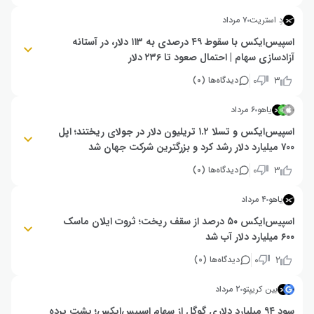
تحت فشار فروش قرار گرفته و نزدیک سطح حمایتی ۱۰۷ دلار معامله می‌شود.
آزادسازی حدود ۹۱۱.۵ میلیون سهم داخلی نیز نگرانی‌ها درباره افزایش عرضه و
دِ استریت
۷ مرداد
فشار بیشتر بر قیمت را افزایش داده است.
اسپیس‌ایکس با سقوط ۴۹ درصدی به ۱۱۳ دلار، در آستانه
آزادسازی سهام | احتمال صعود تا ۲۳۶ دلار
قیمت سهام اسپیس‌ایکس با ۱۳ کاهش در ۱۶ جلسه به ۱۱۳ دلار رسید و ۱.۲
۰
۳
دیدگاه‌ها (
۰
)
تریلیون دلار از ارزش آن نابود شد. با وجود ریزش، میانگین هدف تحلیلگران ۲۳۶
دلار (۱۰۵ درصد رشد) است، اما گزارش سود ۴ آگوست و آزادسازی ۲۰ درصد سهام
یاهو
۶ مرداد
در ۶ آگوست، می‌تواند فشار فروش جدیدی ایجاد کند.
اسپیس‌ایکس و تسلا ۱.۲ تریلیون دلار در جولای ریختند؛ اپل
۷۰۰ میلیارد دلار رشد کرد و بزرگترین شرکت جهان شد
اسپیس‌ایکس ۷۵۰ میلیارد و تسلا ۴۴۰ میلیارد دلار از ارزش خود در جولای از دست
۰
۳
دیدگاه‌ها (
۰
)
دادند، در حالی که اپل با ۷۰۰ میلیارد دلار رشد، به ارزش ۴.۹۳ تریلیون دلار رسید و
عنوان بزرگترین شرکت جهان را از انویدیا پس گرفت. سهام فناوری و تراشه با
یاهو
۴ مرداد
ریزش مواجه شدند، اما دیگر بخش‌های بازار عملکرد مثبتی داشتند.
اسپیس‌ایکس ۵۰ درصد از سقف ریخت؛ ثروت ایلان ماسک
جزییات بیشتر
۶۰۰ میلیارد دلار آب شد
قیمت سهام اسپیس‌ایکس از ۲۲۵ دلار به ۱۱۳ دلار سقوط کرد و ارزش آن ۵۰ درصد
۰
۲
دیدگاه‌ها (
۰
)
کاهش یافت. ثروت ایلان ماسک نیز در یک ماه از ۱.۳ تریلیون به ۷۱۸ میلیارد دلار
رسید و او با انتشار پستی طنزآمیز، خود را «تریلیونر سابق» خواند. انقضای قفل
بین کریپتو
۲ مرداد
سهام در ماه آینده می‌تواند فشار فروش را افزایش دهد.
سود ۹۴ میلیارد دلاری گوگل از سهام اسپیس‌ایکس؛ پشت پرده