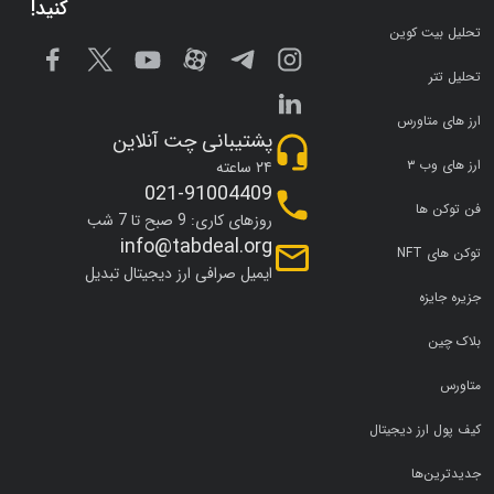
کنید!
تحلیل بیت کوین
تحلیل تتر
ارز های متاورس
پشتیبانی چت آنلاین
ارز های وب ۳
۲۴ ساعته
021-91004409
فن توکن ها
روزهای کاری: 9 صبح تا 7 شب
info@tabdeal.org
توکن های NFT
ایمیل صرافی ارز دیجیتال تبدیل
جزیره جایزه
بلاک چین
متاورس
کیف پول ارز دیجیتال
جدیدترین‌ها