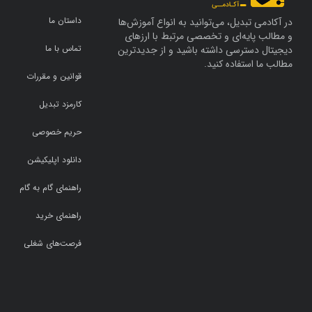
آوی
(31)
دبلاک
(117)
داستان ما
در آکادمی تبدیل، می‌توانید به انواع آموزش‌ها
شیبا
(31)
فایننس
(115)
و مطالب پایه‌ای و تخصصی مرتبط با ارزهای
تماس با ما
دیجیتال دسترسی داشته باشید و از جدیدترین
ترون
(31)
وو بلاک‌چین
(93)
مطالب ما استفاده کنید.
سویی
(28)
دکریپت
(78)
قوانین و مقررات
لَب
(26)
کوین تریبون
(70)
کارمزد تبدیل
انویدیا استاک
(26)
کریپتو دیلی
(52)
حریم خصوصی
تون کوین
(25)
کریپتو بریفینگ
(43)
دانلود اپلیکیشن
اس‌پی500 استاک
(24)
بیت‌کوین مگزین
(42)
ورلد کوین
(24)
اینوستینگ
(41)
راهنمای گام به گام
اسکای‌ای‌آی
(23)
فارکس نیوز
(38)
راهنمای خرید
دکسه
(20)
باشگاه خبرنگاران جوان
(28)
فرصت‌های شغلی
یونی
(20)
کوین ژورنال
(25)
نیر
(19)
اینوستینگ نیوز
(24)
بیت تنسور
(19)
بلومبرگ
(23)