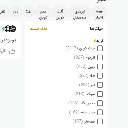
همه
ارزهای
آلت
میم
طلا
دلار
نقره
اخبار
دیجیتال
کوین
کوین
فیلترها
۲
حذف فیلترها
پرسودترین ا
ارزها
بیت کوین
(2317)
۰
استدر: ۹۲٪+ | آوالون لبز: ۸۶٪+ | ساگا: ۶۳٪+
اتریوم
(827)
ریپل
(432)
طلا
(322)
تتر
(291)
سولانا
(213)
پکس گلد
(195)
نفت خام
(162)
همستر
(157)