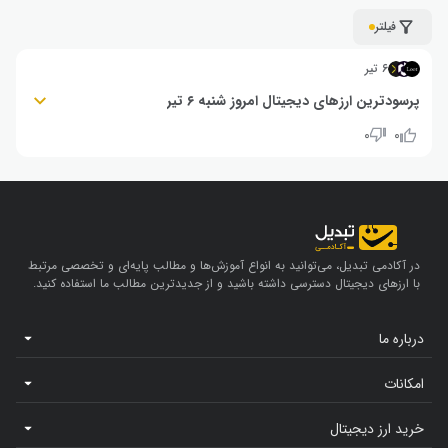
فیلتر
۶ تیر
پرسودترین ارزهای دیجیتال امروز شنبه ۶ تیر
ادونچر گلد (AGLD): ۶۹٪+ | پاندی ایکس (PUNDIX): ۲۴٪+ | پورتال
۰
۰
(PORTAL): ۲۰٪+
در آکادمی تبدیل، می‌توانید به انواع آموزش‌ها و مطالب پایه‌ای و تخصصی مرتبط
با ارزهای دیجیتال دسترسی داشته باشید و از جدیدترین مطالب ما استفاده کنید.
درباره ما
امکانات
خرید ارز دیجیتال