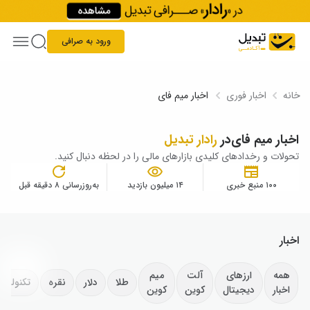
Skip to conten
ورود به صرافی
خانه
اخبار فوری
اخبار میم فای
اخبار میم فای
در
رادار تبدیل
تحولات و رخدادهای کلیدی بازارهای مالی را در لحظه دنبال کنید.
۱۰۰ منبع خبری
۱۴ میلیون بازدید
به‌روزرسانی ۸ دقیقه قبل
اخبار
همه
ارزهای
آلت
میم
طلا
دلار
نقره
تکنولوژ
اخبار
دیجیتال
کوین
کوین