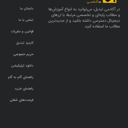
آوی
(31)
دبلاک
(117)
داستان ما
در آکادمی تبدیل، می‌توانید به انواع آموزش‌ها
شیبا
(31)
فایننس
(115)
و مطالب پایه‌ای و تخصصی مرتبط با ارزهای
تماس با ما
دیجیتال دسترسی داشته باشید و از جدیدترین
ترون
(31)
وو بلاک‌چین
(93)
مطالب ما استفاده کنید.
سویی
(28)
دکریپت
(78)
قوانین و مقررات
لَب
(26)
کوین تریبون
(71)
کارمزد تبدیل
انویدیا استاک
(26)
کریپتو دیلی
(52)
حریم خصوصی
تون کوین
(25)
کریپتو بریفینگ
(43)
دانلود اپلیکیشن
اس‌پی500 استاک
(24)
بیت‌کوین مگزین
(42)
ورلد کوین
(24)
اینوستینگ
(41)
راهنمای گام به گام
اسکای‌ای‌آی
(23)
فارکس نیوز
(38)
راهنمای خرید
دکسه
(20)
باشگاه خبرنگاران جوان
(28)
فرصت‌های شغلی
یونی
(20)
کوین ژورنال
(25)
نیر
(19)
اینوستینگ نیوز
(24)
بیت تنسور
(19)
بلومبرگ
(23)