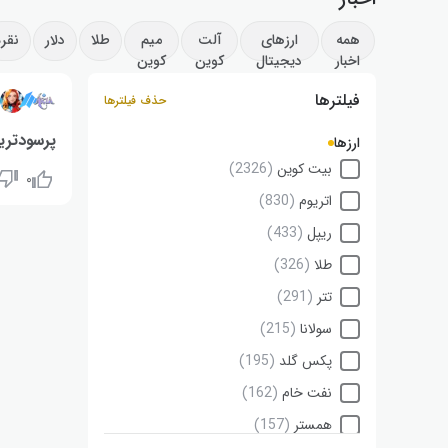
همه
ارزهای
آلت
میم
طلا
دلار
نقره
اخبار
دیجیتال
کوین
کوین
فیلترها
۸
حذف فیلترها
پرسودترین 
ارزها
بیت کوین
(2326)
۰
دائو میکر (DAO): ۴۸٪+ | سایرن (SIREN): ۴۳٪+ | آریا ای آی
اتریوم
(830)
ریپل
(433)
طلا
(326)
تتر
(291)
سولانا
(215)
پکس گلد
(195)
نفت خام
(162)
همستر
(157)