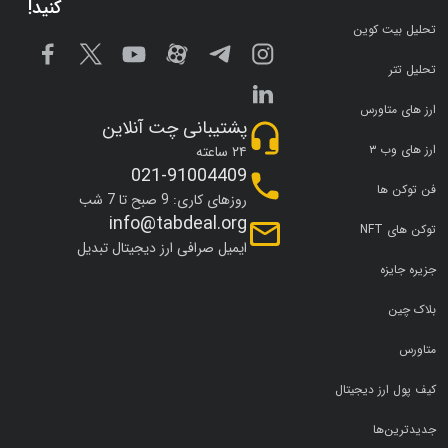
کنید!
تحلیل بیت کوین
تحلیل تتر
ارز های متاورس
پشتیبانی چت آنلاین
ارز های وب ۳
۲۴ ساعته
021-91004409
فن توکن ها
روزهای کاری: 9 صبح تا 7 شب
info@tabdeal.org
توکن های NFT
ایمیل صرافی ارز دیجیتال تبدیل
جزیره جایزه
بلاک چین
متاورس
کیف پول ارز دیجیتال
جدیدترین‌ها