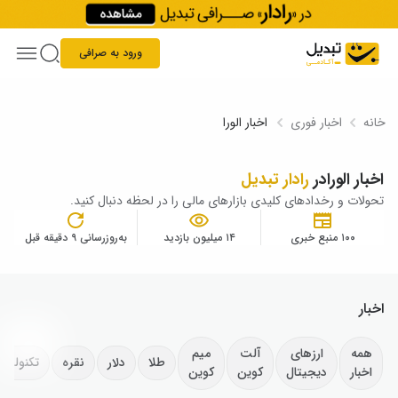
Skip to conten
ورود به صرافی
خانه
اخبار فوری
اخبار الورا
اخبار الورا
در
رادار تبدیل
تحولات و رخدادهای کلیدی بازارهای مالی را در لحظه دنبال کنید.
۱۰۰ منبع خبری
۱۴ میلیون بازدید
به‌روزرسانی ۹ دقیقه قبل
اخبار
همه
ارزهای
آلت
میم
طلا
دلار
نقره
تکنولوژ
اخبار
دیجیتال
کوین
کوین