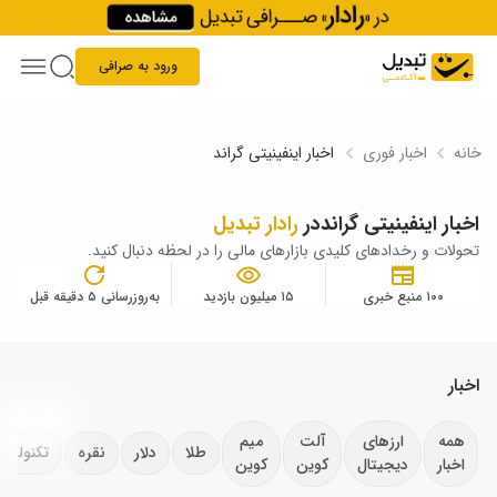
Skip to conten
ورود به صرافی
خانه
اخبار فوری
اخبار اینفینیتی گراند
اخبار اینفینیتی گراند
در
رادار تبدیل
تحولات و رخدادهای کلیدی بازارهای مالی را در لحظه دنبال کنید.
۱۰۰ منبع خبری
۱۵ میلیون بازدید
به‌روزرسانی ۵ دقیقه قبل
اخبار
همه
ارزهای
آلت
میم
طلا
دلار
نقره
تکنولوژ
اخبار
دیجیتال
کوین
کوین