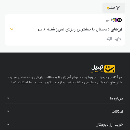
فیلتر
۶ تیر
ارزهای دیجیتال با بیشترین ریزش امروز شنبه ۶ تیر
اینفینیتی گراند (AIN): ۳۰٪- | بیبی‌شارک (BABYSHARK): ۲۶٪- | اولا ایکس‌ بی‌تی
۰
۰
(AIO): ۲۳٪-
در آکادمی تبدیل، می‌توانید به انواع آموزش‌ها و مطالب پایه‌ای و تخصصی مرتبط
با ارزهای دیجیتال دسترسی داشته باشید و از جدیدترین مطالب ما استفاده کنید.
درباره ما
امکانات
خرید ارز دیجیتال