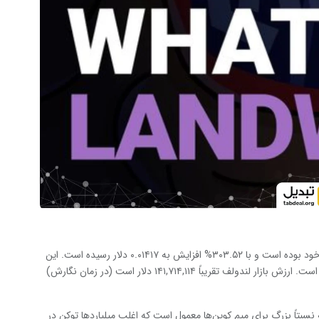
طبق آخرین داده‌ها، لندولف شاهد افزایش قابل توجهی در ارزش خود بوده است و با ۳۰۳.۵۲% افزایش به ۰.۰۱۴۱۷ دلار رسیده است. این
افزایش منعکس‌کننده علاقه و اعتماد روزافزون به پتانسیل این ارز است. ارزش بازار لندولف تقریباً ۱۴۱,۷۱۴,۱۱۴ دلار است (در زمان نگارش)
۹.۹۹۹.۹۶۱. WOLF است. این عرضه نسبتاً بزرگ برای میم کوین‌ها معمول است که اغلب میلیاردها توکن در