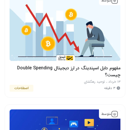
متوسط
مفهوم دابل اسپندینگ در ارز دیجیتال Double Spending
چیست؟
۱۳ خرداد
،
توحید رهگشای
۳ دقیقه
اصطلاحات
متوسط