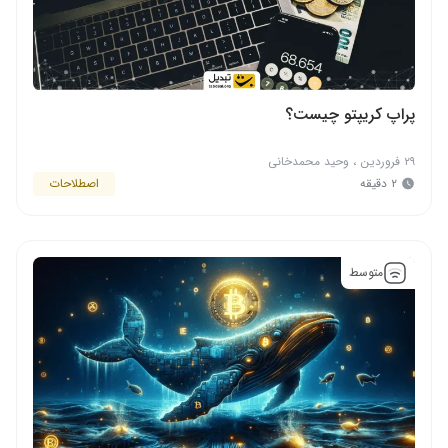
پراپ کریپتو چیست؟
۲۹ فروردین
،
وحید محمدخانی
۲ دقیقه
اصطلاحات
متوسط