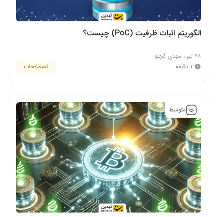
الگوریتم اثبات ظرفیت (PoC) چیست؟
۲۸ تیر
،
مهدی گچلو
۱ دقیقه
اصطلاحات
متوسط