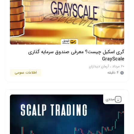
گری اسکیل چیست؟ معرفی صندوق سرمایه گذاری
GrayScale
۲۰ مرداد
،
آرمان دیداران
۴ دقیقه
اطلاعات عمومی
مبتدی