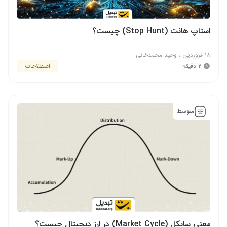
استاپ هانت (Stop Hunt) چیست؟
۱۸ فروردین
،
وحید محمدخانی
۲ دقیقه
اصطلاحات
متوسط
معنی سایکل (Market Cycle) در ارز دیجیتال چیست؟