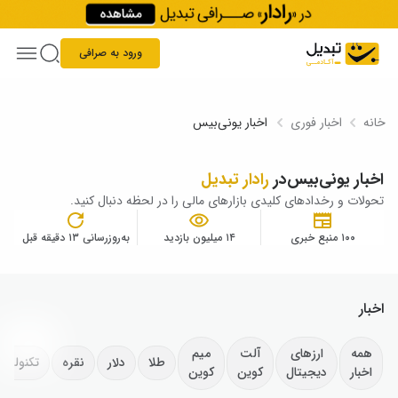
Skip to conten
ورود به صرافی
خانه
اخبار فوری
اخبار یونی‌بیس
اخبار یونی‌بیس
در
رادار تبدیل
تحولات و رخدادهای کلیدی بازارهای مالی را در لحظه دنبال کنید.
۱۰۰ منبع خبری
۱۴ میلیون بازدید
به‌روزرسانی ۱۳ دقیقه قبل
اخبار
همه
ارزهای
آلت
میم
طلا
دلار
نقره
تکنولوژ
اخبار
دیجیتال
کوین
کوین