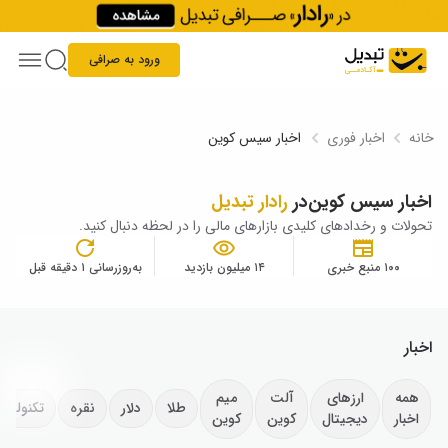
Skip to conten
ورود به صرافی
خانه
اخبار فوری
اخبار سیس کوین
اخبار سیس کوین
در
رادار تبدیل
تحولات و رخدادهای کلیدی بازارهای مالی را در لحظه دنبال کنید.
۱۰۰ منبع خبری
۱۴ میلیون بازدید
به‌روزرسانی ۱ دقیقه قبل
اخبار
همه
ارزهای
آلت
میم
طلا
دلار
نقره
تکنولوژ
اخبار
دیجیتال
کوین
کوین