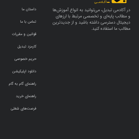
آوی
(31)
دبلاک
(117)
داستان ما
در آکادمی تبدیل، می‌توانید به انواع آموزش‌ها
شیبا
(31)
فایننس
(115)
و مطالب پایه‌ای و تخصصی مرتبط با ارزهای
تماس با ما
دیجیتال دسترسی داشته باشید و از جدیدترین
ترون
(31)
وو بلاک‌چین
(93)
مطالب ما استفاده کنید.
سویی
(28)
دکریپت
(78)
قوانین و مقررات
لَب
(26)
کوین تریبون
(70)
کارمزد تبدیل
انویدیا استاک
(26)
کریپتو دیلی
(52)
حریم خصوصی
تون کوین
(25)
کریپتو بریفینگ
(43)
دانلود اپلیکیشن
اس‌پی500 استاک
(24)
بیت‌کوین مگزین
(42)
ورلد کوین
(24)
اینوستینگ
(41)
راهنمای گام به گام
اسکای‌ای‌آی
(23)
فارکس نیوز
(38)
راهنمای خرید
دکسه
(20)
باشگاه خبرنگاران جوان
(28)
فرصت‌های شغلی
یونی
(20)
کوین ژورنال
(25)
نیر
(19)
اینوستینگ نیوز
(24)
بیت تنسور
(19)
بلومبرگ
(23)