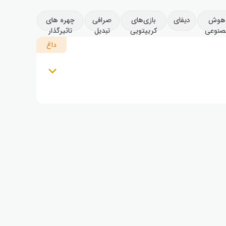
هوش
دیفای
بازی‌های
صرافی
چهره های
صنوعی
کریپتویی
تبدیل
تاثیرگذار
داغ