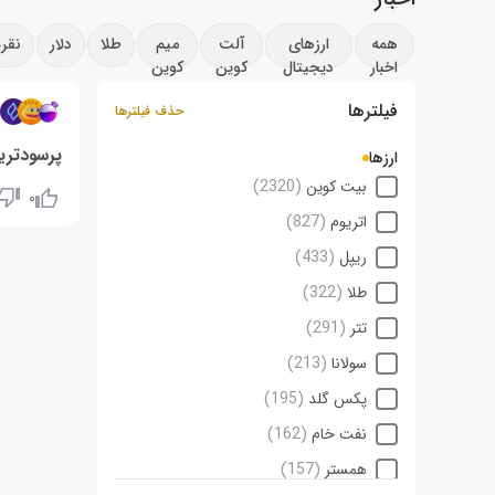
همه
ارزهای
آلت
میم
طلا
دلار
نقره
اخبار
دیجیتال
کوین
کوین
فیلترها
۱
حذف فیلترها
پرسودترین ا
ارزها
بیت کوین
(2320)
۰
اسموسیس: ۱۰۲٪+ | پپه ۲: ۷۴٪+ | سیدیفا
اتریوم
(827)
ریپل
(433)
طلا
(322)
تتر
(291)
سولانا
(213)
پکس گلد
(195)
نفت خام
(162)
همستر
(157)