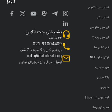
کنید!
تحلیل بیت کوین
تحلیل تتر
ارز های متاورس
پشتیبانی چت آنلاین
ارز های وب ۳
۲۴ ساعته
021-91004409
فن توکن ها
روزهای کاری: 9 صبح تا 7 شب
info@tabdeal.org
توکن های NFT
ایمیل صرافی ارز دیجیتال تبدیل
جزیره جایزه
بلاک چین
متاورس
کیف پول ارز دیجیتال
جدیدترین‌ها