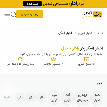
Skip to conten
ورود به صرافی
خانه
اخبار فوری
اخبار اسکور
اخبار اسکور
در
رادار تبدیل
تحولات و رخدادهای کلیدی بازارهای مالی را در لحظه دنبال کنید.
۱۰۰ منبع خبری
۱۴ میلیون بازدید
به‌روزرسانی ۱۱ دقیقه قبل
اخبار
همه
ارزهای
آلت
میم
طلا
دلار
نقره
تکنولوژ
اخبار
دیجیتال
کوین
کوین