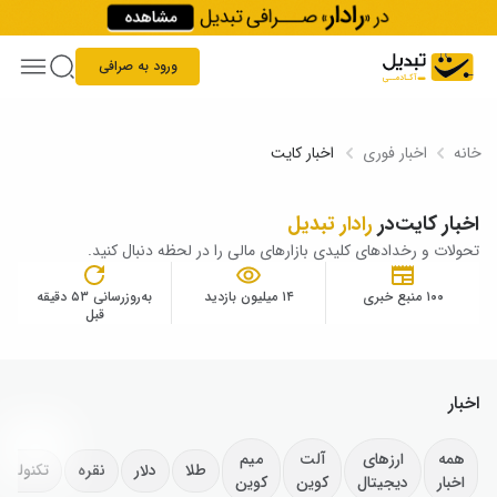
Skip to conten
ورود به صرافی
خانه
اخبار فوری
اخبار کایت
اخبار کایت
در
رادار تبدیل
تحولات و رخدادهای کلیدی بازارهای مالی را در لحظه دنبال کنید.
۱۰۰ منبع خبری
۱۴ میلیون بازدید
به‌روزرسانی ۵۳ دقیقه
قبل
اخبار
همه
ارزهای
آلت
میم
طلا
دلار
نقره
تکنولوژ
اخبار
دیجیتال
کوین
کوین