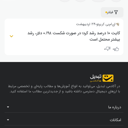
فیلتر
ای‌ام‌بی کریپتو
۲۴ اردیبهشت
کایت ۱۰ درصد رشد کرد؛ در صورت شکست ۰.۱۹۸ دلار، رشد
بیشتر محتمل است
قیمت کایت ۱۰ درصد رشد کرد و به مقاومت ۰.۱۹۸ دلاری رسید. بهره باز (Open
۰
۰
Interest) نیز افزایش یافته، اما نرخ‌های تأمین مالی مثبت نشانه ازدحام
پوزیشن‌های خرید است و احتمال ریزش در صورت عدم شکست مقاومت وجود
دارد.
در آکادمی تبدیل، می‌توانید به انواع آموزش‌ها و مطالب پایه‌ای و تخصصی مرتبط
با ارزهای دیجیتال دسترسی داشته باشید و از جدیدترین مطالب ما استفاده کنید.
درباره ما
امکانات