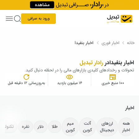
Skip to conten
ورود به صرافی
خانه
اخبار فوری
اخبار بنفیدا
اخبار بنفیدا
در
رادار تبدیل
تحولات و رخدادهای کلیدی بازارهای مالی را در لحظه دنبال کنید.
۱۰۰ منبع خبری
۱۴ میلیون بازدید
به‌روزرسانی ۱۲ دقیقه قبل
اخبار
همه
ارزهای
آلت
میم
طلا
دلار
نقره
تکنولوژ
اخبار
دیجیتال
کوین
کوین