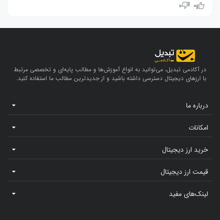
سایرن (SIREN): ۳۹٪- | آرنا-زد (A2Z) : ۲۶٪- | اکلیپس (ES): ۲۴٪-
۰
۰
در آکادمی تبدیل، می‌توانید به انواع آموزش‌ها و مطالب پایه‌ای و تخصصی مرتبط
با ارزهای دیجیتال دسترسی داشته باشید و از جدیدترین مطالب ما استفاده کنید.
درباره ما
امکانات
خرید ارز دیجیتال
قیمت ارز دیجیتال
لینک‌های مفید