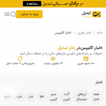
Skip to conten
ورود به صرافی
خانه
اخبار فوری
اخبار اکلیپس
اخبار اکلیپس
در
رادار تبدیل
تحولات و رخدادهای کلیدی بازارهای مالی را در لحظه دنبال کنید.
۱۰۰ منبع خبری
۱۴ میلیون بازدید
به‌روزرسانی ۹ ساعت قبل
اخبار
همه
ارزهای
آلت
میم
طلا
دلار
نقره
تکنولوژ
اخبار
دیجیتال
کوین
کوین