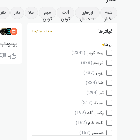
همه
ارزهای
آلت
میم
طلا
دلار
نقره
اخبار
دیجیتال
کوین
کوین
فیلترها
۰
حذف فیلترها
پرسودترین 
ارزها
بیت کوین
(2341)
۰
وویی (VOOI): ۵۳٪+ | بیسد (BASED): ۳۷٪+| بیسد ای آی (BASEDAI):۲۶٪+
اتریوم
(838)
ریپل
(437)
طلا
(334)
تتر
(294)
سولانا
(217)
پکس گلد
(199)
نفت خام
(162)
همستر
(157)