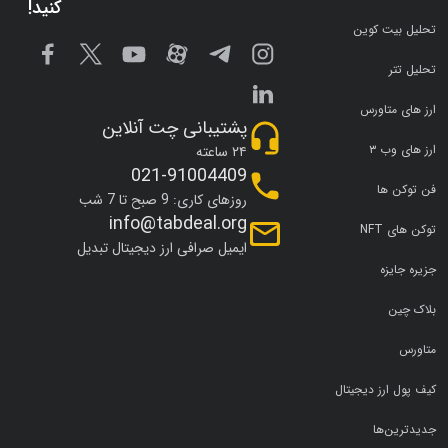
کنید!
تحلیل بیت کوین
تحلیل تتر
ارز های متاورس
پشتیبانی چت آنلاین
ارز های وب ۳
۲۴ ساعته
021-91004409
فن توکن ها
روزهای کاری: 9 صبح تا 7 شب
info@tabdeal.org
توکن های NFT
ایمیل صرافی ارز دیجیتال تبدیل
جزیره جایزه
بلاک چین
متاورس
کیف پول ارز دیجیتال
جدیدترین‌ها