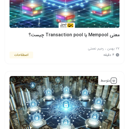
معنی Mempool یا Transaction pool چیست؟
۲۷ بهمن
،
رحیم نعمتی
۴ دقیقه
اصطلاحات
متوسط