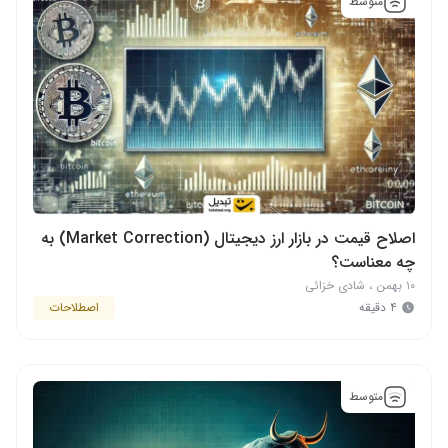
متوسط
اصلاح قیمت در بازار ارز دیجیتال (Market Correction) به
چه معناست؟
۱۰ بهمن
،
شادی خزائی
۴ دقیقه
اصطلاحات
متوسط