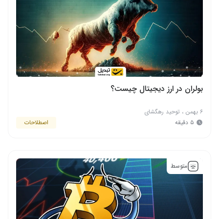
بولران در ارز دیجیتال چیست؟
۶ بهمن
،
توحید رهگشای
۵ دقیقه
اصطلاحات
متوسط