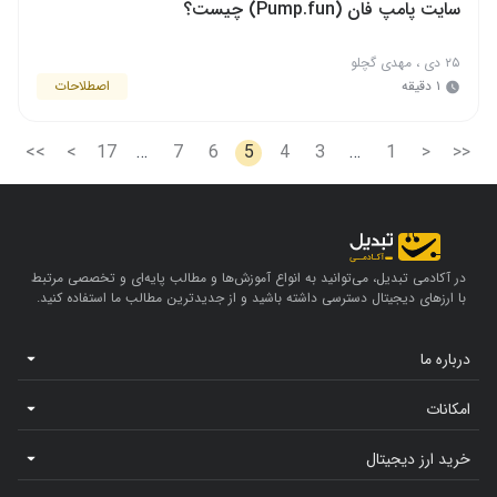
سایت پامپ فان (Pump.fun) چیست؟
۲۵ دی
،
مهدی گچلو
۱ دقیقه
اصطلاحات
>>
>
17
…
7
6
5
4
3
…
1
<
<<
در آکادمی تبدیل، می‌توانید به انواع آموزش‌ها و مطالب پایه‌ای و تخصصی مرتبط
با ارزهای دیجیتال دسترسی داشته باشید و از جدیدترین مطالب ما استفاده کنید.
درباره ما
امکانات
خرید ارز دیجیتال