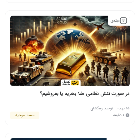
مبتدی
در صورت تنش نظامی طلا بخریم یا بفروشیم؟
۱۵ بهمن
،
توحید رهگشای
۱ دقیقه
حفظ سرمایه