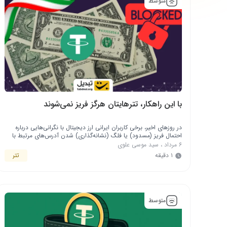
متوسط
با این راهکار، تترهایتان هرگز فریز نمی‌شوند
در روزهای اخیر، برخی کاربران ایرانی ارز دیجیتال با نگرانی‌هایی درباره
احتمال فریز (مسدود) یا فلگ (نشانه‌گذاری) شدن آدرس‌های مرتبط با
تتر (USDT) مواجه شده‌اند. هرچند این دغدغه‌ها در برخی موارد ناشی از
۶ مرداد
،
سید موسی علوی
سوءبرداشت هستند، اما واقعیت این است که با توجه به متمرکز بودن ارز
۱ دقیقه
تتر
دیجیتال تتر و تبعیت از قوانین آمریکا، برخی ملاحظات …
متوسط