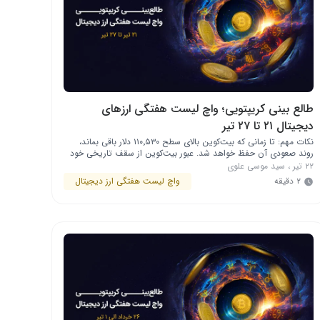
طالع بینی کریپتویی؛ واچ لیست هفتگی ارزهای
دیجیتال ۲۱ تا ۲۷ تیر
نکات مهم: تا زمانی که بیت‌کوین بالای سطح ۱۱۰٬۵۳۰ دلار باقی بماند،
روند صعودی آن حفظ خواهد شد. عبور بیت‌کوین از سقف تاریخی خود
باعث جذب سرمایه به سمت برخی آلت‌کوین‌ها مانند اتریوم (ETH)،
۲۲ تیر
،
سید موسی علوی
هایپرلیکویید (HYPE)، یونی‌سواپ (UNI) و سی (SEI) شده است. در بازار
۲ دقیقه
واچ لیست هفتگی ارز دیجیتال
کریپتو چه خبر است؟ بیت‌کوین (BTC) در روندی صعودی قرار …