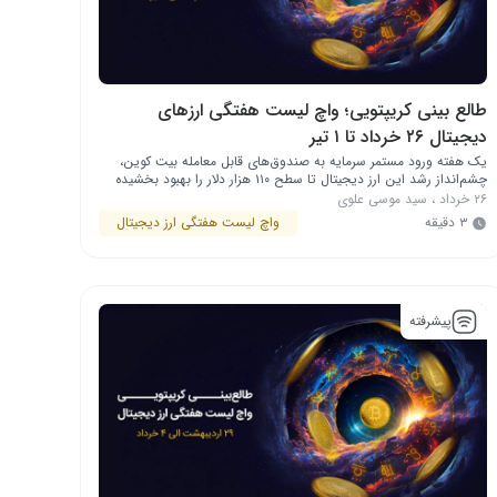
طالع بینی کریپتویی؛ واچ لیست هفتگی ارزهای
دیجیتال ۲۶ خرداد تا ۱ تیر
یک هفته ورود مستمر سرمایه به صندوق‌های قابل معامله بیت‌ کوین،
چشم‌انداز رشد این ارز دیجیتال تا سطح ۱۱۰ هزار دلار را بهبود بخشیده
است. در بازار کریپتو چه خبر است ارزهای دیجیتال هایپر لیکویید، بیت
۲۶ خرداد
،
سید موسی علوی
کوین کش (BCH)، آوی (AAVE) و اوکی‌بی (OKB) نیز می‌توانند در
۳ دقیقه
واچ لیست هفتگی ارز دیجیتال
مسیر صعودی قرار بگیرند، به شرطی که بیت …
پیشرفته