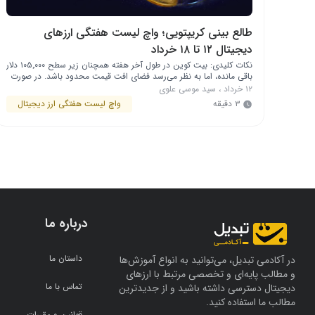
طالع بینی کریپتویی؛ واچ لیست هفتگی ارزهای
دیجیتال ۱۲ تا ۱۸ خرداد
نکات کلیدی: بیت ‌کوین در طول آخر هفته همچنان زیر سطح ۱۰۵٬۰۰۰ دلار
باقی مانده، اما به نظر می‌رسد فضای افت قیمت محدود باشد. در صورت
وقوع یک رشد موقتی (relief rally) در بیت‌ کوین، احتمال جهش قیمت
۱۲ خرداد
،
سید موسی علوی
در اتریوم، هایپرلیکویید، بیت تنسور و کوانت نیز وجود دارد. در بازار
۳ دقیقه
واچ لیست هفتگی ارز دیجیتال
کریپتو چه خبر است؟ بیت‌ …
درباره ما
داستان ما
در آکادمی تبدیل، می‌توانید به انواع آموزش‌ها
و مطالب پایه‌ای و تخصصی مرتبط با ارزهای
تماس با ما
دیجیتال دسترسی داشته باشید و از جدیدترین
مطالب ما استفاده کنید.
قوانین و مقررات