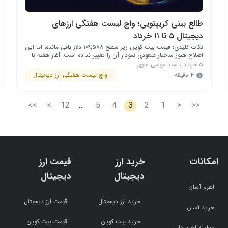
طالع بینی کریپتویی؛ واچ لیست هفتگی ارزهای
دیجیتال ۵ تا ۱۱ خرداد
نکات کلیدی: قیمت بیت‌ کوین زیر سطح ۱۰۹,۵۸۸ دلار باقی مانده، اما این
اصلاح هنوز ساختار صعودی نمودار آن را تغییر نداده است. آغاز هفته با
روند صعودی بیت‌ کوین می‌تواند باعث رشد بیشتر توکن‌های HYPE،
۵ خرداد
،
سید موسی علوی
XMR، AAVE و WLD شود. از بازار کریپتو چه خبر قیمت بیت ‌کوین
۴ دقیقه
واچ لیست هفتگی ارز دیجیتال
(BTC) در تعطیلات آخر هفته و …
>>
>
12
…
5
4
3
2
1
<
<<
امکانات
خرید ارز
قیمت ارز
دیجیتال
دیجیتال
اهرم آسان
خرید ارز دیجیتال
قیمت ارز دیجیتال
خرید آسان
خرید بیت کوین
قیمت بیت کوین
معامله اهرم دار