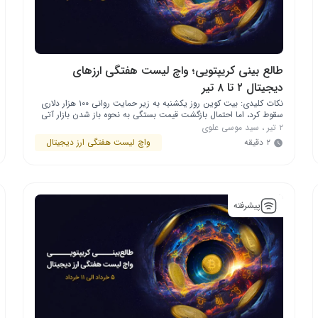
طالع بینی کریپتویی؛ واچ لیست هفتگی ارزهای
دیجیتال ۲ تا ۸ تیر
نکات کلیدی: بیت ‌کوین روز یکشنبه به زیر حمایت روانی ۱۰۰ هزار دلاری
سقوط کرد، اما احتمال بازگشت قیمت بستگی به نحوه باز شدن بازار آتی
سهام آمریکا دارد. ضعف بیت‌ کوین باعث شده اتریوم (ETH)، ریپل
۲ تیر
،
سید موسی علوی
(XRP)، سولانا (SOL) و هایپرلیکویید (HYPE) نیز به زیر سطوح حمایتی
۲ دقیقه
واچ لیست هفتگی ارز دیجیتال
خود سقوط کنند. در بازار کریپتو چه …
پیشرفته