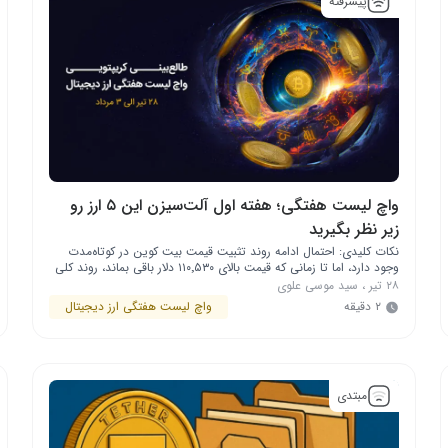
پیشرفته
واچ لیست هفتگی؛ هفته اول آلت‌سیزن این ۵ ارز رو
زیر نظر بگیرید
نکات کلیدی: احتمال ادامه روند تثبیت قیمت بیت‌ کوین در کوتاه‌مدت
وجود دارد، اما تا زمانی که قیمت بالای ۱۱۰٬۵۳۰ دلار باقی بماند، روند کلی
همچنان صعودی تلقی می‌شود. نمودارهای ارزهای دیجیتال بایننس کوین،
۲۸ تیر
،
سید موسی علوی
استلار، لایت کوین و اتریوم کلاسیک نیز وضعیت مثبتی دارند. در بازار
۲ دقیقه
واچ لیست هفتگی ارز دیجیتال
کریپتو چه خبر است بیت ‌کوین همچنان در فاز …
مبتدی