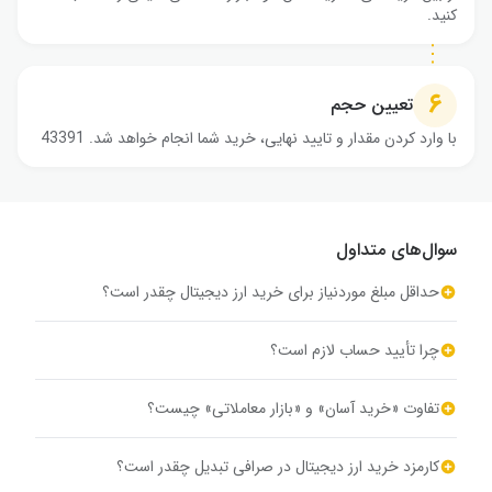
کنید.
۶
تعیین حجم
با وارد کردن مقدار و تایید نهایی، خرید شما انجام خواهد شد. 43391
سوال‌های متداول
حداقل مبلغ موردنیاز برای خرید ارز دیجیتال چقدر است؟
حداقل مبلغ موردنیاز در بازارهای تومانی، ۵۰ هزار تومان و در بازارهای
تتری، ۱ تتر است.
چرا تأیید حساب لازم است؟
تایید حساب براساس دستورالعمل پلیس فتا اجباری است. این اقدام
با هدف جلوگیری از هرگونه سوءاستفاده احتمالی انجام می‌شود.
تفاوت «خرید آسان» و «بازار معاملاتی» چیست؟
در بخش «خرید آسان» شما می‌توانید با کارمزد صفر و در کمترین
زمان ممکن، ارز دیجیتال بخرید. اما در بخش بازار معاملاتی به
کارمزد خرید ارز دیجیتال در صرافی تبدیل چقدر است؟
ابزارهای پیشرفته دسترسی خواهید داشت. همچنین می‌توانید خرید را